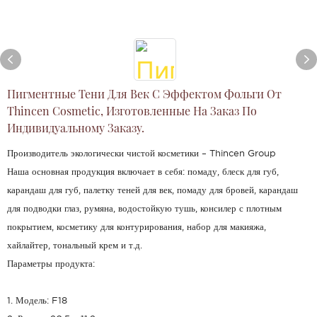
Пигментные Тени Для Век С Эффектом Фольги От
Thincen Cosmetic, Изготовленные На Заказ По
Индивидуальному Заказу.
Производитель экологически чистой косметики – Thincen Group
Наша основная продукция включает в себя: помаду, блеск для губ,
карандаш для губ, палетку теней для век, помаду для бровей, карандаш
для подводки глаз, румяна, водостойкую тушь, консилер с плотным
покрытием, косметику для контурирования, набор для макияжа,
хайлайтер, тональный крем и т.д.
Параметры продукта:
1. Модель: F18