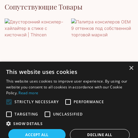
Сопутствующие Товары
×
This website uses cookies
This website uses cookies to improve user experience. By using our
Двусторонний Консилер-
Палитра Консилеров OEM
website you consent to all cookies in accordance with our Cookie
Policy.
Read more
Хайлайтер В Стике С
9 Оттенков Под
Кисточкой | Thincen
Собственной Торговой
STRICTLY NECESSARY
PERFORMANCE
Маркой
TARGETING
UNCLASSIFIED
SHOW DETAILS
Авторские права © 2025 Shenzhen Thincen Technology Co., Ltd. -
ACCEPT ALL
DECLINE ALL
www.thincen.com |
Карта сайта