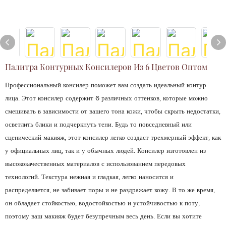
Палитра Контурных Консилеров Из 6 Цветов Оптом
Профессиональный консилер поможет вам создать идеальный контур
лица. Этот консилер содержит 6 различных оттенков, которые можно
смешивать в зависимости от вашего тона кожи, чтобы скрыть недостатки,
осветлить блики и подчеркнуть тени. Будь то повседневный или
сценический макияж, этот консилер легко создаст трехмерный эффект, как
у официальных лиц, так и у обычных людей. Консилер изготовлен из
высококачественных материалов с использованием передовых
технологий. Текстура нежная и гладкая, легко наносится и
распределяется, не забивает поры и не раздражает кожу. В то же время,
он обладает стойкостью, водостойкостью и устойчивостью к поту,
поэтому ваш макияж будет безупречным весь день. Если вы хотите