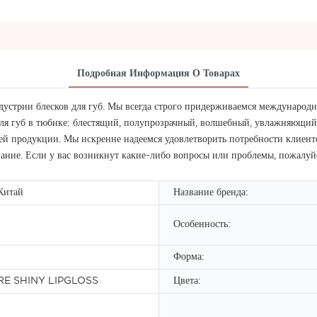
Подробная Информация О Товарах
устрии блесков для губ. Мы всегда строго придерживаемся международны
ля губ в тюбике: блестящий, полупрозрачный, волшебный, увлажняющий,
й продукции. Мы искренне надеемся удовлетворить потребности клиентов
ие. Если у вас возникнут какие-либо вопросы или проблемы, пожалуйст
Китай
Название бренда:
Особенность:
Форма:
E SHINY LIPGLOSS
Цвета: