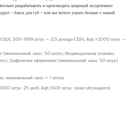
ятельно разрабатывать и производить широкий ассортимент
дукт – блеск для губ – или вы хотите узнать больше о нашей
а США, 300-1999 штук — 2,0 доллара США, &gt;=2000 штук —
аз (минимальный заказ: 50 штук), Индивидуальная упаковка
ук), Графическое оформление (минимальный заказ: 50 штук)
у, минимальный заказ — 1 штука.
1000 штук: 25 дней, &gt;1000 штук: сроки обсуждаются.