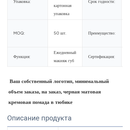
Упаковка:
Срок годности:
3
картонная
упаковка
В
MOQ:
50 шт.
Преимущество:
т
ж
Ежедневный
Функция:
Сертификация:
макияж губ
Ваш собственный логотип, минимальный 
объем заказа, на заказ, черная матовая 
кремовая помада в тюбике
Описание продукта