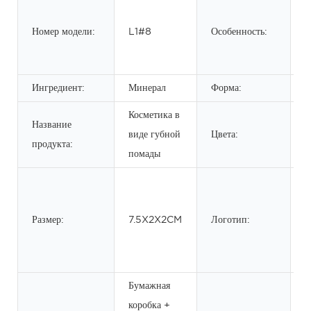
В
в
Номер модели:
L1#8
Особенность:
к
в
Ингредиент:
Минерал
Форма:
Ж
Косметика в
Название
2
виде губной
Цвета:
продукта:
п
помады
п
Размер:
7.5X2X2CM
Логотип:
с
м
л
Бумажная
коробка +