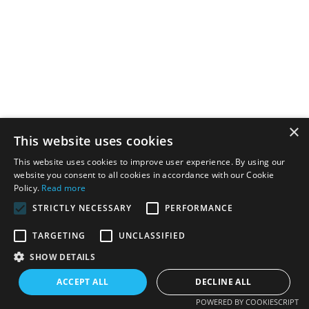
×
This website uses cookies
This website uses cookies to improve user experience. By using our
website you consent to all cookies in accordance with our Cookie
Policy.
Read more
STRICTLY NECESSARY
PERFORMANCE
Упаковка и доставка
TARGETING
UNCLASSIFIED
SHOW DETAILS
ACCEPT ALL
DECLINE ALL
POWERED BY COOKIESCRIPT