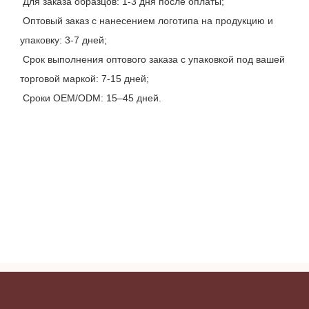
 Для заказа образцов: 1-3 дня после оплаты;
 Оптовый заказ с нанесением логотипа на продукцию и 
упаковку: 3-7 дней;
 Срок выполнения оптового заказа с упаковкой под вашей 
торговой маркой: 7-15 дней;
 Сроки OEM/ODM: 15–45 дней.
Жидкий консилер для бровей Private Label с высокой 
степенью покрытия, подходящий для веганов.
Жидкий консилер для бровей Private Label с высокой 
степенью покрытия, подходящий для веганов.
Жидкий консилер для бровей Private Label с высокой 
степенью покрытия, подходящий для веганов.