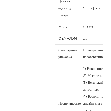
Цена за
единицу
$5.5~$6.3
товара
MOQ
50 шт.
OEM/ODM
Да
Стандартная
Полиуретановый ч
упаковка
изготовление на з
1) Новое поступле
2) Мягкие волосы
3) Веганский прод
животных;
4) Бесплатный ма
Преимущество
дизайн для вас п
заказа.