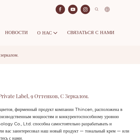
НОВОСТИ
СВЯЗАТЬСЯ С НАМИ
О НАС
 зеркалом.
ivate Label, 9 Оттенков, С Зеркалом.
 9 цветов, фирменный продукт компании Thincen, расположена в
роизводственным мощностям и конкурентоспособному уровню
ogy Co., Ltd. способна самостоятельно разрабатывать и
ли вас заинтересовал наш новый продукт — тональный крем — или
тесь с нами.