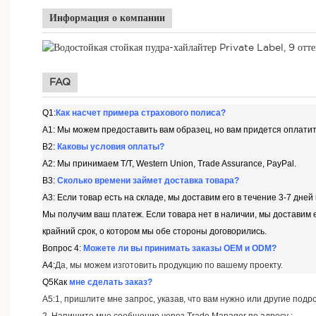
Информация о компании
FAQ
Q1:
Как насчет примера страхового полиса?
A1: Мы можем предоставить вам образец, но вам придется оплатит
В2:
Каковы условия оплаты?
A2: Мы принимаем T/T, Western Union, Trade Assurance, PayPal.
В3:
Сколько времени займет доставка товара?
A3: Если товар есть на складе, мы доставим его в течение 3-7 дней
Мы получим ваш платеж. Если товара нет в наличии, мы доставим е
крайний срок, о котором мы обе стороны договорились.
Вопрос 4:
Можете ли вы принимать заказы OEM и ODM?
A4:
Да, мы можем изготовить продукцию по вашему проекту.
Q5
Как
мне сделать заказ?
A5:1, пришлите мне запрос, указав, что вам нужно или другие подр
2. Напишите мне сообщение через Trade Manager по адресу ;