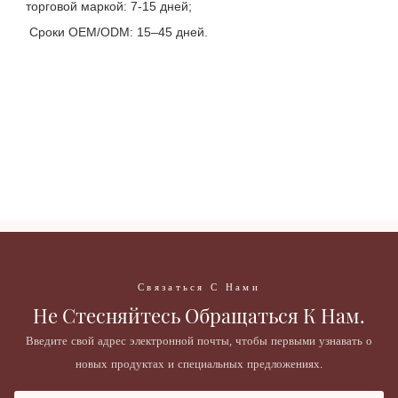
торговой маркой: 7-15 дней;
 Сроки OEM/ODM: 15–45 дней.
Косметика, средства для макияжа, 24 цвета, симпатичная 
веганская палетка теней для век, собственная торговая марка.
Косметика, средства для макияжа, 24 цвета, симпатичная 
веганская палетка теней для век, собственная торговая марка.
Косметика, средства для макияжа, 24 цвета, симпатичная 
веганская палетка теней для век, собственная торговая марка.
Связаться С Нами
Не Стесняйтесь Обращаться К Нам.
Введите свой адрес электронной почты, чтобы первыми узнавать о
новых продуктах и ​​специальных предложениях.