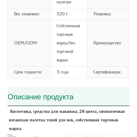
палитре
Вес упаковки:
320 г
Упаковка:
б
Собственная
торговая
В
OEM/ODM:
марка/без
Преимущество:
в
торговой
марки
Срок годности:
3 года
Сертификация:
Описание продукта
Косметика, средства для макияжа, 24 цвета, симпатичная 
веганская палетка теней для век, собственная торговая 
марка.