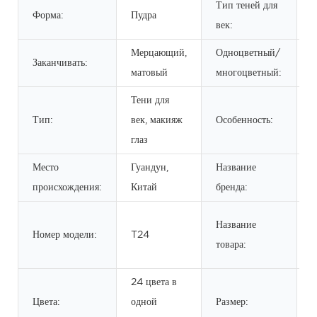
Тип теней для
Форма:
Пудра
С
век:
Мерцающий,
Одноцветный/
Заканчивать:
Б
матовый
многоцветный:
Тени для
В
Тип:
век, макияж
Особенность:
м
глаз
Место
Гуандун,
Название
происхождения:
Китай
бренда:
в
Название
Номер модели:
T24
д
товара:
т
24 цвета в
Цвета:
одной
Размер: