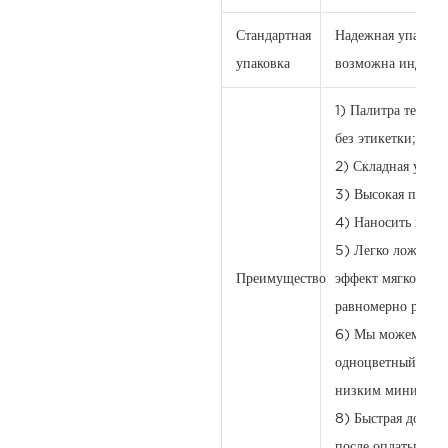
Стандартная
Надежная упаковк
упаковка
возможна индивид
1) Палитра теней д
без этикетки;
2) Складная упако
3) Высокая пигмен
4) Наносить на гла
5) Легко ложится н
Преимущество
эффект мягкого фо
равномерно расту
6) Мы можем напе
одноцветный или 
низким минимальн
8) Быстрая достав
после оплаты.