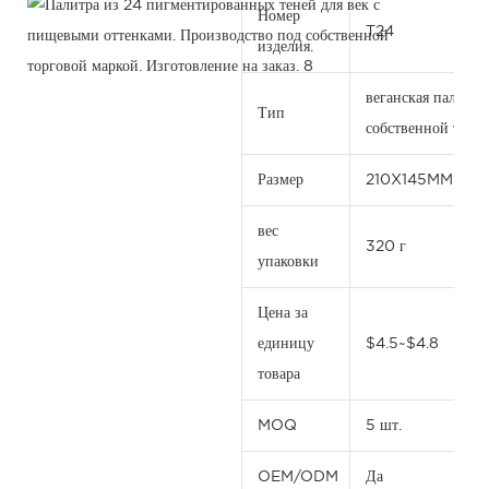
Номер
T24
изделия.
веганская палетка
Тип
собственной торг
Размер
210X145MM
вес
320 г
упаковки
Цена за
единицу
$4.5~$4.8
товара
MOQ
5 шт.
OEM/ODM
Да