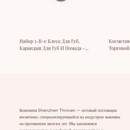
Набор 3-В-1: Блеск Для Губ,
Косметик
Карандаш Для Губ И Помада -
Торговой
Веганская Коллекция Косметики Под
Карандаш 
Собственной Торговой Маркой.
Компания Shenzhen Thincen — оптовый поставщик
косметики, специализирующийся на индустрии макияжа
на протяжении многих лет. Мы занимаемся