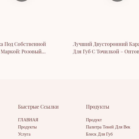
а Под Собственной
Лучший Двусторонний Кар
 Маркой: Розовый
Для Губ С Точилкой – Опто
Для Губ | Thincen
Продажа Веганских Каранд
Губ С Высокой Пигментаци
Быстрые Ссылки
Продукты
ГЛАВНАЯ
Продукт
Продукты
Палитра Теней Для Век
Услуга
Блеск Для Губ