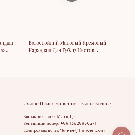
андаш
Водостойкий Матовый Кремовый
вая
Карандаш Для Губ, 13 Цветов,
ашей Для
Производитель Под Собственной
ей
Торговой Маркой.
Лучше Прикосновение, Лучше Бизнес
Контактное лицо: Мэгги Цзян
Контактный номер: +86 13828856271
Электронная почта:
Maggie@thincen.com