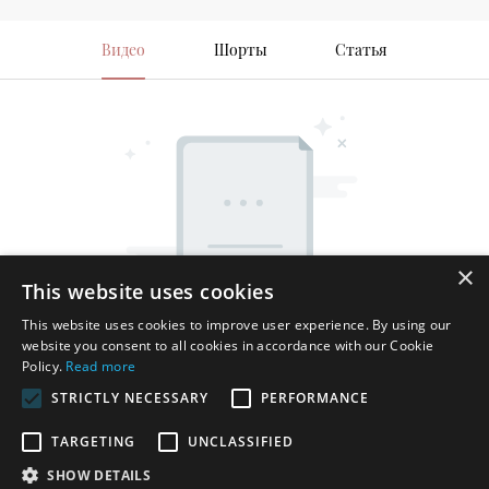
Видео
Шорты
Статья
×
This website uses cookies
This website uses cookies to improve user experience. By using our
website you consent to all cookies in accordance with our Cookie
Policy.
Read more
STRICTLY NECESSARY
PERFORMANCE
TARGETING
UNCLASSIFIED
SHOW DETAILS
Авторские права © 2025 Shenzhen Thincen Technology Co., Ltd. -