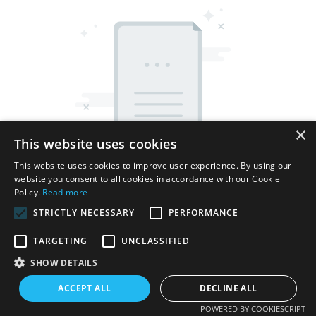
×
This website uses cookies
This website uses cookies to improve user experience. By using our
website you consent to all cookies in accordance with our Cookie
Policy.
Read more
STRICTLY NECESSARY
PERFORMANCE
TARGETING
UNCLASSIFIED
Авторские права © 2025 Shenzhen Thincen Technology Co., Ltd. -
SHOW DETAILS
www.thincen.com |
Карта сайта
ACCEPT ALL
DECLINE ALL
POWERED BY COOKIESCRIPT