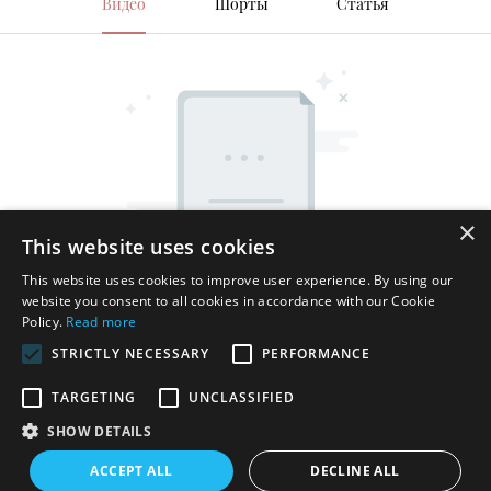
Видео
Шорты
Статья
×
This website uses cookies
This website uses cookies to improve user experience. By using our
website you consent to all cookies in accordance with our Cookie
Policy.
Read more
STRICTLY NECESSARY
PERFORMANCE
TARGETING
UNCLASSIFIED
SHOW DETAILS
Авторские права © 2025 Shenzhen Thincen Technology Co., Ltd. -
ACCEPT ALL
DECLINE ALL
www.thincen.com |
Карта сайта