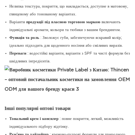
Нелипка текстура, покриття, що накладається, доступне в матовому,
глянцевому або тонованому варіантах.
Варіанти
продукції під власною торговою маркою
включають
індивідуальні аромати, кольори та тюбики з вашим брендингом.
Функція та роль
: Зволожує губи, забезпечуючи яскравий колір;
ідеально підходить для щоденного носіння або сміливих виразів.
Переваги
: ​​водостійкі варіанти, варіанти з SPF та чисті формули без
шкідливих інгредієнтів.
Інші популярні оптові товари
Тональний крем і консилер
: повне покриття, легкий, можливість
індивідуального підбору відтінку.
Рум'яна та хайлайтер
: кремово-пудрові формули для природного