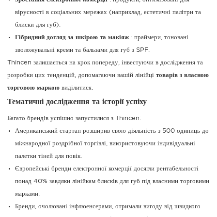
вірусності в соціальних мережах (наприклад, естетичні палітри та
блиски для губ).
Гібридний догляд за шкірою та макіяж
: праймери, тоновані
зволожувальні креми та бальзами для губ з SPF.
Thincen залишається на крок попереду, інвестуючи в дослідження та
розробки цих тенденцій, допомагаючи вашій лінійці
товарів з власною
торговою маркою
виділитися.
Тематичні дослідження та історії успіху
Багато брендів успішно запустилися з Thincen:
Американський стартап розширив свою діяльність з 500 одиниць до
міжнародної роздрібної торгівлі, використовуючи індивідуальні
палетки тіней для повік.
Європейські бренди електронної комерції досягли рентабельності
понад 40% завдяки лінійкам блисків для губ під власними торговими
марками.
Бренди, очолювані інфлюенсерами, отримали вигоду від швидкого