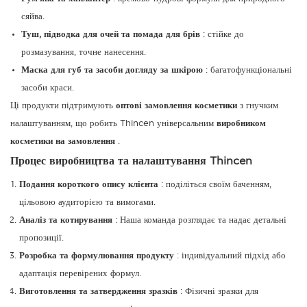
сяйва.
Туш, підводка для очей та помада для брів
: стійке до
розмазування, точне нанесення.
Маска для губ та засоби догляду за шкірою
: багатофункціональні
засоби краси.
Ці продукти підтримують
оптові замовлення косметики
з гнучким
налаштуванням, що робить Thincen універсальним
виробником
косметики на замовлення
.
Процес виробництва та налаштування Thincen
Подання короткого опису клієнта
: поділіться своїм баченням,
цільовою аудиторією та вимогами.
Аналіз та котирування
: Наша команда розглядає та надає детальні
пропозиції.
Розробка та формулювання продукту
: індивідуальний підхід або
адаптація перевірених формул.
Виготовлення та затвердження зразків
: Фізичні зразки для