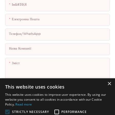
Ім&#39;я
Електронна Пошта
Телефон/WhatsApp
Назва Компанії
Зміст
×
This website uses cookies
This website uses cookies to improve user experience. By using our
Надіслати Запит Зараз
website you consent to all cookies in accordance with our Cookie
Policy.
Read more
STRICTLY NECESSARY
PERFORMANCE