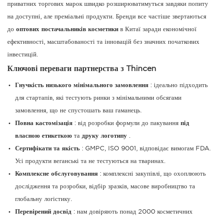
приватних торгових марок швидко розширюватимуться завдяки попиту
на доступні, але преміальні продукти. Бренди все частіше звертаються
до
оптових постачальників косметики
в Китаї заради економічної
ефективності, масштабованості та інновацій без значних початкових
інвестицій.
Ключові переваги партнерства з Thincen
Гнучкість низького мінімального замовлення
: ідеально підходить
для стартапів, які тестують ринки з мінімальними обсягами
замовлення, що не спустошать ваш гаманець.
Повна кастомізація
: від розробки формули до пакування
під
власною етикеткою
та
друку логотипу
.
Сертифікати та якість
: GMPC, ISO 9001, відповідає вимогам FDA.
Усі продукти веганські та не тестуються на тваринах.
Комплексне обслуговування
: комплексні закупівлі, що охоплюють
дослідження та розробки, відбір зразків, масове виробництво та
глобальну логістику.
Перевірений досвід
: нам довіряють понад 2000 косметичних