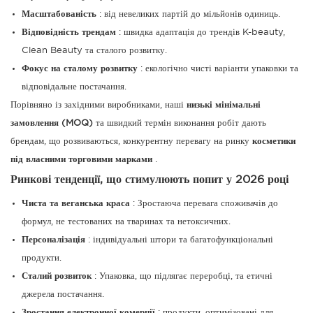
Масштабованість
: від невеликих партій до мільйонів одиниць.
Відповідність трендам
: швидка адаптація до трендів K-beauty,
Clean Beauty та сталого розвитку.
Фокус на сталому розвитку
: екологічно чисті варіанти упаковки та
відповідальне постачання.
Порівняно із західними виробниками, наші
низькі мінімальні
замовлення (MOQ)
та швидкий термін виконання робіт дають
брендам, що розвиваються, конкурентну перевагу на ринку
косметики
під власними торговими марками
.
Ринкові тенденції, що стимулюють попит у 2026 році
Чиста та веганська краса
: Зростаюча перевага споживачів до
формул, не тестованих на тваринах та нетоксичних.
Персоналізація
: індивідуальні штори та багатофункціональні
продукти.
Сталий розвиток
: Упаковка, що підлягає переробці, та етичні
джерела постачання.
Зростання електронної комерції
: продукти, оптимізовані для