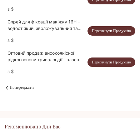
брелоком
з
$
Спрей для фіксації макіяжу 16H –
водостійкий, зволожувальний та
Переглянути Продукцію
власної торгової марки
з
$
Оптовий продаж високоякісної
рідкої основи тривалої дії - власна
Переглянути Продукцію
торгова марка та персоналізація
з
$
Попереджати
Рекомендовано Для Вас