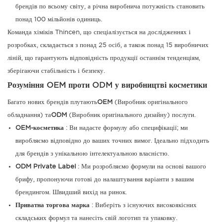
брендів по всьому світу, а річна виробнича потужність становить
понад 100 мільйонів одиниць.
Команда хіміків Thincen, що спеціалізується на дослідженнях і
розробках, складається з понад 25 осіб, а також понад 15 виробничих
ліній, що гарантують відповідність продукції останнім тенденціям,
зберігаючи стабільність і безпеку.
Розуміння OEM проти ODM у виробництві косметики
Багато нових брендів плутають
OEM
(Виробник оригінального
обладнання) та
ODM
(Виробник оригінального дизайну) послуги.
OEM-косметика
: Ви надаєте формулу або специфікації; ми
виробляємо відповідно до ваших точних вимог. Ідеально підходить
для брендів з унікальною інтелектуальною власністю.
ODM Private Label
: Ми розробляємо формули на основі вашого
брифу, пропонуючи готові до налаштування варіанти з вашим
брендингом. Швидший вихід на ринок.
Приватна торгова марка
: Виберіть з існуючих високоякісних
складських формул та нанесіть свій логотип та упаковку.