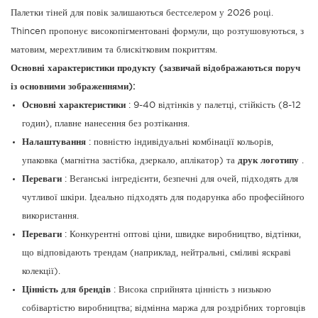
Палетки тіней для повік залишаються бестселером у 2026 році.
Thincen пропонує високопігментовані формули, що розтушовуються, з
матовим, мерехтливим та блискітковим покриттям.
Основні характеристики продукту (зазвичай відображаються поруч
із основними зображеннями):
Основні характеристики
: 9-40 відтінків у палетці, стійкість (8-12
годин), плавне нанесення без розтікання.
Налаштування
: повністю індивідуальні комбінації кольорів,
упаковка (магнітна застібка, дзеркало, аплікатор) та
друк логотипу
.
Переваги
: ​​Веганські інгредієнти, безпечні для очей, підходять для
чутливої ​​шкіри. Ідеально підходять для подарунка або професійного
використання.
Переваги
: ​​Конкурентні оптові ціни, швидке виробництво, відтінки,
що відповідають трендам (наприклад, нейтральні, сміливі яскраві
колекції).
Цінність для брендів
: Висока сприйнята цінність з низькою
собівартістю виробництва; відмінна маржа для роздрібних торговців