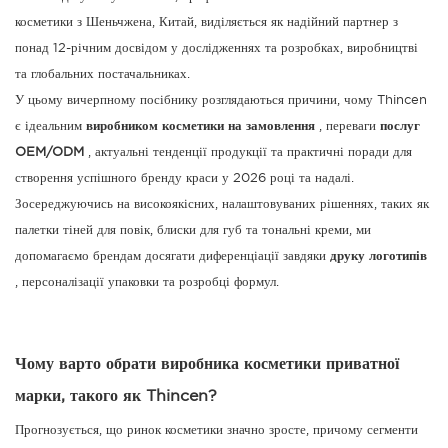
косметики з Шеньчжена, Китай, виділяється як надійний партнер з
понад 12-річним досвідом у дослідженнях та розробках, виробництві
та глобальних постачальниках.
У цьому вичерпному посібнику розглядаються причини, чому Thincen
є ідеальним
виробником косметики на замовлення
, переваги
послуг
OEM/ODM
, актуальні тенденції продукції та практичні поради для
створення успішного бренду краси у 2026 році та надалі.
Зосереджуючись на високоякісних, налаштовуваних рішеннях, таких як
палетки тіней для повік, блиски для губ та тональні креми, ми
допомагаємо брендам досягати диференціації завдяки
друку логотипів
, персоналізації упаковки та розробці формул.
Чому варто обрати виробника косметики приватної
марки, такого як Thincen?
Прогнозується, що ринок косметики значно зросте, причому сегменти