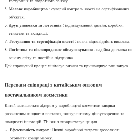
тестування та зворотного зв'язку.
Масове виробництво
: суворий контроль якості на сертифікованих
об'єктах.
Друк упаковки та логотипів
: індивідуальний дизайн, коробки,
етикетки та вкладиші.
Тестування та сертифікація якості
: повна відповідність вимогам.
Логістика та післяпродажне обслуговування
: надійна доставка по
всьому світу та постійна підтримка.
Цей спрощений процес мінімізує ризики та пришвидшує ваш запуск.
Переваги співпраці з китайським оптовим
постачальником косметики
Китай залишається лідером у виробництві косметики завдяки
розвиненим ланцюгам поставок, конкурентному ціноутворенню та
швидкості інновацій. Thincen використовує це для:
Ефективність витрат
: Нижчі виробничі витрати дозволяють
отримати кращу маржу.