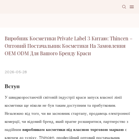
Виробник Косметики Private Label З Китаю: Thincen – 
Оптовий Постачальник Косметики На Замовлення 
OEM ODM Для Вашого Бренду Краси
2026-05-28
Вступ
У швидкозростаючій світовій індустрії краси запуск власної лінії
косметики ще ніколи не був таким доступним та прибутковим.
Незалежно від того, чи ви засновник стартапу, продавець електронної
комерції, чи відомий бренд, який прагне розширитися, партнерство з
надійним
виробником косметики під власною торговою маркою
є
ключем до успіху. Thincen, професійний оптовий постачальник