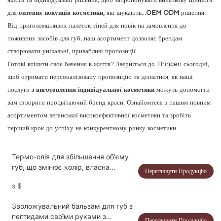
якість та індивідуальні рішення, щоб запропонувати виняткову цінність
для
оптових покупців косметики,
які шукають...
OEM ODM
рішення.
Від приголомшливих палеток тіней для повік на замовлення до
поживних засобів для губ, наш асортимент дозволяє брендам
створювати унікальні, привабливі пропозиції.
Готові втілити своє бачення в життя? Зверніться до Thincen сьогодні,
щоб отримати персоналізовану пропозицію та дізнатися, як наші
послуги
з виготовлення індивідуальної косметики
можуть допомогти
вам створити процвітаючий бренд краси. Ознайомтеся з нашим повним
асортиментом веганської високоефективної косметики та зробіть
перший крок до успіху на конкурентному ринку косметики.
Термо-олія для збільшення об'єму
губ, що змінює колір, власна
Переглянути Продукцію
торгова марка та індивідуальне
з
$
замовлення
Зволожувальний бальзам для губ з
пептидами своїми руками з
Переглянути Продукцію