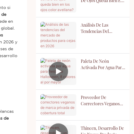
De Ojos Queda Bien En
Los Ojos Color
nto si
Avellana?
 de
sede en
Análisis De Las
global.
Tendencias Del
os
Mercado De Productos
en 2026 y
Para Cejas En 2026
ases de
esarrollo
Paleta De Neón
Activada Por Agua Para
Fiesta De Halloween, 8
Colores Al Por Mayor
Proveedor De
Correctores Veganos
De Marca Privada De
blancas
Cobertura Total
s de
Thincen, Desarrollo De