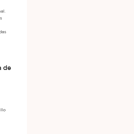
al.
s
das
llo