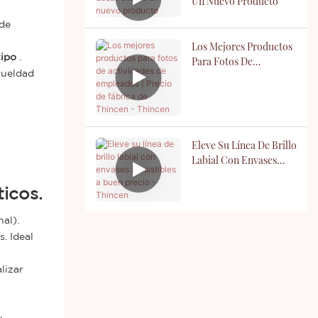
Un Nuevo Producto
de
Los Mejores Productos
tipo
.
Para Fotos De
rueldad
Actividades De
Empleados | Precio De
Fábrica De Thincen -
Thincen
Eleve Su Línea De Brillo
Labial Con Envases
Irresistibles A Buen
Precio - Thincen
icos.
al).
. Ideal
lizar