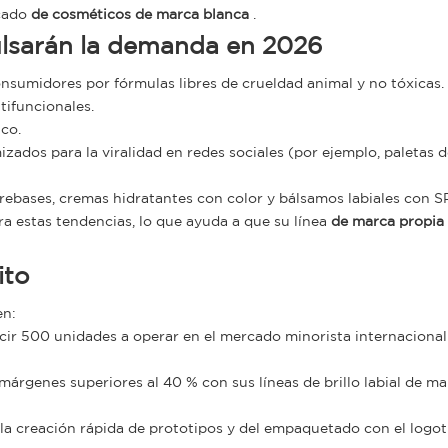
rcado
de cosméticos de marca blanca
.
lsarán la demanda en 2026
onsumidores por fórmulas libres de crueldad animal y no tóxicas.
tifuncionales.
co.
zados para la viralidad en redes sociales (por ejemplo, paletas d
rebases, cremas hidratantes con color y bálsamos labiales con S
ra estas tendencias, lo que ayuda a que su línea
de marca propia
ito
en:
r 500 unidades a operar en el mercado minorista internacional
árgenes superiores al 40 % con sus líneas de brillo labial de ma
 la creación rápida de prototipos y del empaquetado con el logot