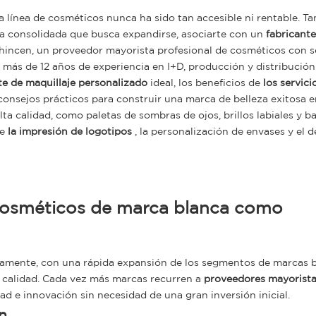
ia línea de cosméticos nunca ha sido tan accesible ni rentable. Ta
a consolidada que busca expandirse, asociarte con un
fabricante
. Thincen, un proveedor mayorista profesional de cosméticos con 
ás de 12 años de experiencia en I+D, producción y distribución 
te de maquillaje personalizado
ideal, los beneficios de
los servici
consejos prácticos para construir una marca de belleza exitosa 
ta calidad, como paletas de sombras de ojos, brillos labiales y b
te
la impresión de logotipos
, la personalización de envases y el d
 cosméticos de marca blanca como
ivamente, con una rápida expansión de los segmentos de marcas 
 calidad. Cada vez más marcas recurren a
proveedores mayorista
ad e innovación sin necesidad de una gran inversión inicial.
n