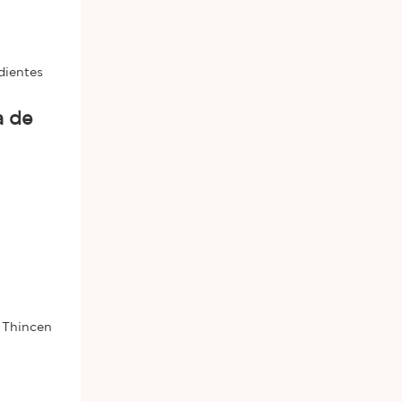
dientes
a Thincen