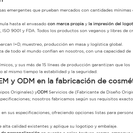
esas emergentes que prueban mercados con cantidades mínimas 
rmula hasta el envasado
con marca propia
y
la impresión del logo
ISO 9001 y FDA. Todos los productos son veganos y libres de c
arcan I+D, muestreo, producción en masa y logística global.
za de todo el mundo confían en nosotros, con una capacidad de
micos, y sus más de 15 líneas de producción garantizan que los
 al mismo tiempo la estabilidad y la seguridad.
EM y ODM en la fabricación de cosmét
ipos Originales) y
ODM
Servicios de (Fabricante de Diseño Origin
specificaciones; nosotros fabricamos según sus requisitos exactos
en sus especificaciones, ofreciendo opciones listas para persona
 alta calidad existentes y aplique su logotipo y embalaje.