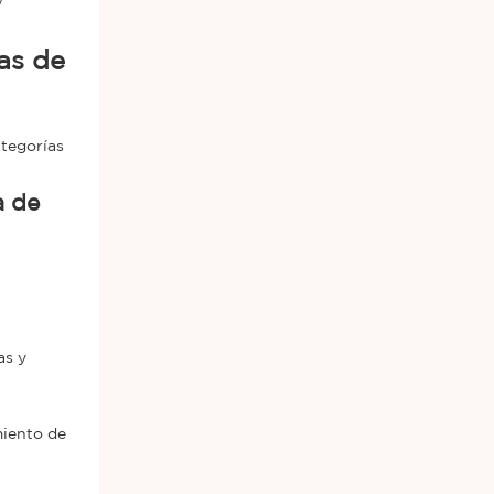
y
as de
ategorías
as y
miento de