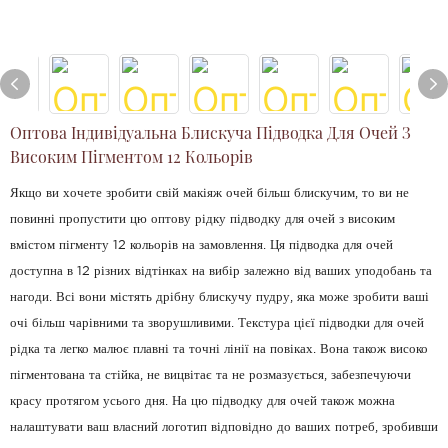
Оптова Індивідуальна Блискуча Підводка Для Очей З
Високим Пігментом 12 Кольорів
Якщо ви хочете зробити свій макіяж очей більш блискучим, то ви не
повинні пропустити цю оптову рідку підводку для очей з високим
вмістом пігменту 12 кольорів на замовлення. Ця підводка для очей
доступна в 12 різних відтінках на вибір залежно від ваших уподобань та
нагоди. Всі вони містять дрібну блискучу пудру, яка може зробити ваші
очі більш чарівними та зворушливими. Текстура цієї підводки для очей
рідка та легко малює плавні та точні лінії на повіках. Вона також високо
пігментована та стійка, не вицвітає та не розмазується, забезпечуючи
красу протягом усього дня. На цю підводку для очей також можна
налаштувати ваш власний логотип відповідно до ваших потреб, зробивши