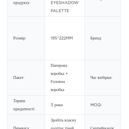
продукту:
EYESHADOW
м
PALETTE
б
п
Розмір:
195*222MM
Бренд:
т
і
л
Паперова
коробка +
2
Пакет:
Час вибірки:
Головна
д
коробка
Термін
3 роки
MOQ:
5
придатності:
Зробіть власну
Перевага:
палітру тіней
Сертифікація: