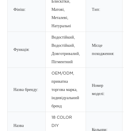
Блискітки,
Фініш:
Матові,
Тип:
Т
Металеві,
Натуральні
Водостійкий,
Водостійкий,
Місце
Функція:
Г
Довготривалий,
походження:
Пігментний
OEM/ODM,
приватна
Номер
Назва бренду:
торгова марка,
P
моделі:
індивідуальний
бренд
18 COLOR
2
Назва
DIY
м
Кольори: