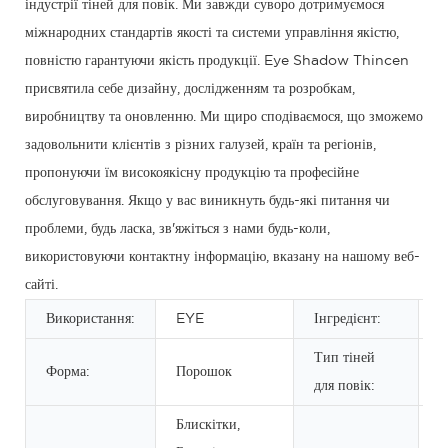
індустрії тіней для повік. Ми завжди суворо дотримуємося
міжнародних стандартів якості та системи управління якістю,
повністю гарантуючи якість продукції. Eye Shadow Thincen
присвятила себе дизайну, дослідженням та розробкам,
виробництву та оновленню. Ми щиро сподіваємося, що зможемо
задовольнити клієнтів з різних галузей, країн та регіонів,
пропонуючи їм високоякісну продукцію та професійне
обслуговування. Якщо у вас виникнуть будь-які питання чи
проблеми, будь ласка, зв'яжіться з нами будь-коли,
використовуючи контактну інформацію, вказану на нашому веб-
сайті.
Використання:
EYE
Інгредієнт:
М
Тип тіней
Форма:
Порошок
С
для повік:
Блискітки,