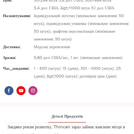
Ціна:
50-299 штук 5,8 дол. США, 300-999 штук
5,4 дол. США, &gt;=1000 штук 5,1 дол. США
Налаштування:
Індивідуальний логотип (мінімальне замовлення: 50
штук), індивідуальна упаковка (мінімальне замовлення:
50 штук), графічна персоналізація (мінімальне
замовлення: 50 штук)
Доставка:
Морські перевезення
Зразки:
5,80 дол. США/шт., 1 шт. (мінімальне замовлення)
Час_завдання:
1 - 300 (штук): 15 (днів), 301 - 1000 (штук): 25
(днів), &gt;1000 (штук): договірна ціна (днів)
Деталі Продуктів
Завдяки рокам розвитку, Thincen зараз займає важливе місце в