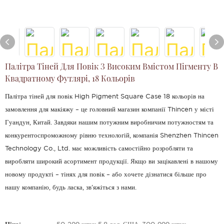
Палітра Тіней Для Повік З Високим Вмістом Пігменту В
Квадратному Футлярі, 18 Кольорів
Палітра тіней для повік High Pigment Square Case 18 кольорів на
замовлення для макіяжу – це головний магазин компанії Thincen у місті
Гуандун, Китай. Завдяки нашим потужним виробничим потужностям та
конкурентоспроможному рівню технологій, компанія Shenzhen Thincen
Technology Co., Ltd. має можливість самостійно розробляти та
виробляти широкий асортимент продукції. Якщо ви зацікавлені в нашому
новому продукті – тінях для повік – або хочете дізнатися більше про
нашу компанію, будь ласка, зв'яжіться з нами.