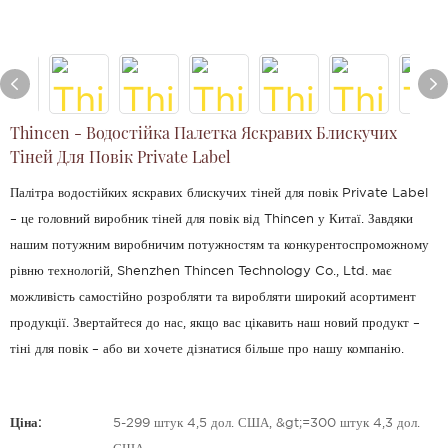
Thincen - Водостійка Палетка Яскравих Блискучих
Тіней Для Повік Private Label
Палітра водостійких яскравих блискучих тіней для повік Private Label
– це головний виробник тіней для повік від Thincen у Китаї. Завдяки
нашим потужним виробничим потужностям та конкурентоспроможному
рівню технологій, Shenzhen Thincen Technology Co., Ltd. має
можливість самостійно розробляти та виробляти широкий асортимент
продукції. Звертайтеся до нас, якщо вас цікавить наш новий продукт –
тіні для повік – або ви хочете дізнатися більше про нашу компанію.
Ціна:
5-299 штук 4,5 дол. США, &gt;=300 штук 4,3 дол.