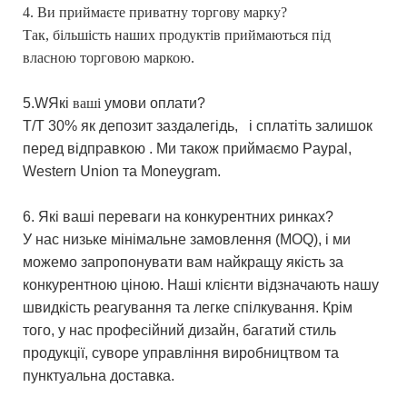
4. Ви приймаєте приватну торгову марку?
Так, більшість наших продуктів приймаються під
власною торговою маркою.
5.W
Які
ваші
умови оплати?
T/T 30%
як
депозит заздалегідь,
і сплатіть залишок
перед відправкою
.
Ми
також приймаємо Paypal,
Western Union
та Moneygram.
6. Які ваші переваги на конкурентних ринках?
У нас низьке мінімальне замовлення (MOQ), і ми
можемо запропонувати вам найкращу якість за
конкурентною ціною. Наші клієнти відзначають нашу
швидкість реагування та легке спілкування.
Крім
того, у нас професійний дизайн, багатий стиль
продукції, суворе управління виробництвом та
пунктуальна доставка.