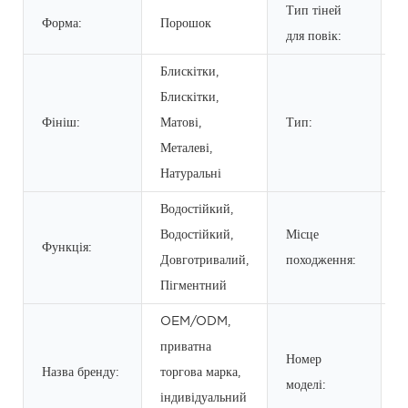
Тип тіней
Форма:
Порошок
С
для повік:
Блискітки,
Блискітки,
Фініш:
Матові,
Тип:
Т
Металеві,
Натуральні
Водостійкий,
Водостійкий,
Місце
Функція:
Г
Довготривалий,
походження:
Пігментний
OEM/ODM,
приватна
Номер
Назва бренду:
торгова марка,
P
моделі:
індивідуальний