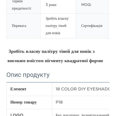
Термін
3 роки
MOQ:
5
придатності:
Зробіть власну
Перевага:
палітру тіней
Сертифікація:
для повік
Зробіть власну палітру тіней для повік з 
високим вмістом пігменту квадратної форми
Опис продукту
Елемент
18 COLOR DIY EYESHADOW
Номер товару
P18
LOGO
Без логотипу, індивідуальний 