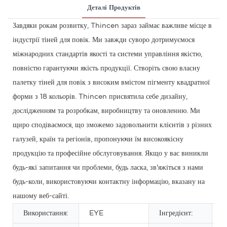
Деталі Продуктів
Завдяки рокам розвитку, Thincen зараз займає важливе місце в
індустрії тіней для повік. Ми завжди суворо дотримуємося
міжнародних стандартів якості та системи управління якістю,
повністю гарантуючи якість продукції. Створіть свою власну
палетку тіней для повік з високим вмістом пігменту квадратної
форми з 18 кольорів. Thincen присвятила себе дизайну,
дослідженням та розробкам, виробництву та оновленню. Ми
щиро сподіваємося, що зможемо задовольнити клієнтів з різних
галузей, країн та регіонів, пропонуючи їм високоякісну
продукцію та професійне обслуговування. Якщо у вас виникли
будь-які запитання чи проблеми, будь ласка, зв'яжіться з нами
будь-коли, використовуючи контактну інформацію, вказану на
нашому веб-сайті.
Використання:
EYE
Інгредієнт:
М