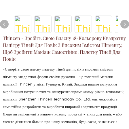
Thincen - Зробіть Свою Власну 18-Кольорову Квадратну
Палітру Тіней Для Повік З Високим Вмістом Пігменту,
Щоб Зробити Макіяж Самостійно, Палетку Тіней Для
Повік
«Створіть свою власну палетку тіней для повік з високим вмістом
пігменту квадратної форми своїми руками» – це головний магазин
компанії Thincen у місті Гуандун, Китай. Завдяки нашим потужним
виробничим потужностям та конкурентоспроможному рівню технологій,
компанія Shenzhen Thincen Technology Co., Ltd. має можливість
самостійно розробляти та виробляти широкий асортимент продукції.
Якщо ви зацікавлені в нашому новому продукті – тінях для повік – або
хочете дізнатися більше про нашу компанію, будь ласка, зв’яжіться з