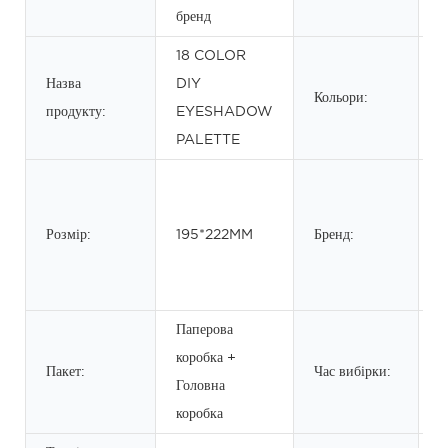
бренд
18 COLOR
2
Назва
DIY
м
Кольори:
продукту:
EYESHADOW
м
PALETTE
б
п
Розмір:
195*222MM
Бренд:
т
і
л
Паперова
коробка +
2
Пакет:
Час вибірки:
Головна
д
коробка