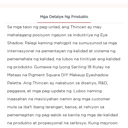
Mga Detalye Ng Produkto
Sa mga taon ng pag-unlad, ang Thincen ay may
mahalagang posisyon ngayon sa industriya ng Eye
Shadow. Palagi kaming mahigpit na sumusunod sa mga
internasyonal na pamantayan ng kalidad at sistema ng
pamamahala ng kalidad, na lubos na tinitiyak ang kalidad
ng produkto. Gumawa ng Iyong Sariling 18 Kulay na
Mataas na Pigment Square DIY Makeup Eyeshadow
Palette. Ang Thincen ay nakatuon sa disenyo, R&D,
paggawa, at mga pag-update ng. Lubos naming
inaasahan na masisiyahan namin ang mga customer
mula sa iba't ibang larangan, bansa, at rehiyon sa
pamamagitan ng pag-aalok sa kanila ng mga de-kalidad
na produkto at propesyonal na serbisyo. Kung mayroon