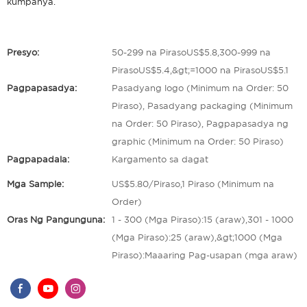
kumpanya.
Presyo:
50-299 na PirasoUS$5.8,300-999 na
PirasoUS$5.4,&gt;=1000 na PirasoUS$5.1
Pagpapasadya:
Pasadyang logo (Minimum na Order: 50
Piraso), Pasadyang packaging (Minimum
na Order: 50 Piraso), Pagpapasadya ng
graphic (Minimum na Order: 50 Piraso)
Pagpapadala:
Kargamento sa dagat
Mga Sample:
US$5.80/Piraso,1 Piraso (Minimum na
Order)
Oras Ng Pangunguna:
1 - 300 (Mga Piraso):15 (araw),301 - 1000
(Mga Piraso):25 (araw),&gt;1000 (Mga
Piraso):Maaaring Pag-usapan (mga araw)