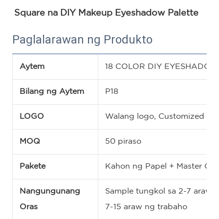
Square na DIY Makeup Eyeshadow Palette
Paglalarawan ng Produkto
Aytem
18 COLOR DIY EYESHADOW
Bilang ng Aytem
P18
LOGO
Walang logo, Customized na
MOQ
50 piraso
Pakete
Kahon ng Papel + Master Car
Nangungunang
Sample tungkol sa 2-7 araw n
Oras
7-15 araw ng trabaho