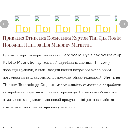
Приватна Етикетка Косметика Картон Тіні Для Повік
Порожня Палітра Для Макіяжу Магнітна
Приватна торгова марка косметики Cardboard Eye Shadow Makeup
Palette Magnetic - це головний виробник косметики Thincen у
провінції Гуандун, Китай. Завдяки нашим потужним виробничим
потужностям та конкурентоспроможному рівню технологій, Shenzhen
Thincen Technology Co., Ltd. має можливість самостійно розробляти
та виробляти широкий асортимент продукції. Ви можете зв'язатися з
нами, якщо вас цікавить наш новий продукт - тіні для повік, або ви
хочете дізнатися більше про нашу компанію.