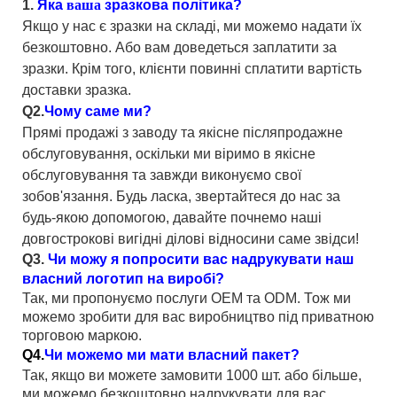
1.
Яка
ваша
зразкова політика?
Якщо у нас є зразки на складі, ми можемо надати їх
безкоштовно. Або вам доведеться заплатити за
зразки. Крім того, клієнти повинні сплатити вартість
доставки зразка.
Q2.
Чому саме ми?
Прямі продажі з заводу та якісне післяпродажне
обслуговування, оскільки ми віримо в якісне
обслуговування та завжди виконуємо свої
зобов'язання. Будь ласка, звертайтеся до нас за
будь-якою допомогою, давайте почнемо наші
довгострокові вигідні ділові відносини саме звідси!
Q3.
Чи можу я попросити вас надрукувати наш
власний логотип на виробі?
Так, ми пропонуємо послуги OEM та ODM. Тож ми
можемо зробити для вас виробництво під приватною
торговою маркою.
Q4.
Чи можемо ми мати власний пакет?
Так, якщо ви можете замовити 1000 шт. або більше,
ми можемо безкоштовно надрукувати для вас