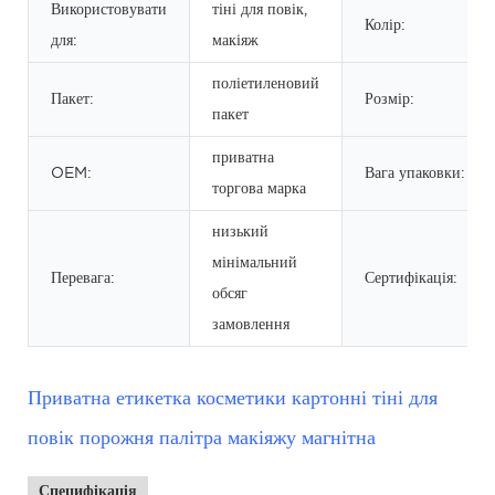
Використовувати
тіні для повік,
Колір:
для:
макіяж
поліетиленовий
Пакет:
Розмір:
пакет
приватна
OEM:
Вага упаковки:
торгова марка
низький
мінімальний
Перевага:
Сертифікація:
обсяг
замовлення
Приватна етикетка косметики картонні тіні для
повік порожня палітра макіяжу магнітна
Специфікація