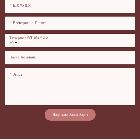
Ім&#39;я
Електронна Пошта
Телефон/WhatsApp
+1
Назва Компанії
Зміст
Надіслати Запит Зараз