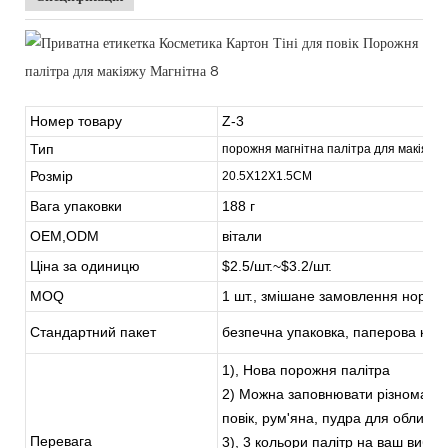
Номер товару
Z-3
Тип
порожня магнітна палітра для макіяжу
Розмір
20.5X12X1.5CM
Вага упаковки
188 г
OEM,ODM
вітали
Ціна за одиницю
$2.5/шт.~$3.2/шт.
MOQ
1 шт., змішане замовлення норма
Стандартний пакет
безпечна упаковка, паперова кор
1), Нова порожня палітра
2) Можна заповнювати різноманітн
повік, рум'яна, пудра для обличчя
Перевага
3), 3 кольори палітр на ваш вибір