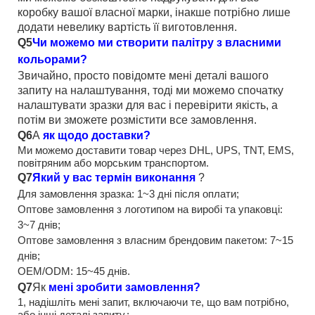
коробку вашої власної марки, інакше потрібно лише
додати невелику вартість її виготовлення.
Q5
Чи можемо ми створити палітру з власними
кольорами?
Звичайно, просто повідомте мені деталі вашого
запиту на налаштування, тоді ми можемо спочатку
налаштувати зразки для вас і перевірити якість, а
потім ви зможете розмістити все замовлення.
Q6
А
як щодо доставки?
Ми можемо доставити товар через DHL, UPS, TNT, EMS,
повітряним або морським транспортом.
Q7
Який у вас термін виконання
?
Для замовлення зразка: 1~3 дні після оплати;
Оптове замовлення з логотипом на виробі та упаковці:
3~7 днів;
Оптове замовлення з власним брендовим пакетом: 7~15
днів;
OEM/ODM: 15~45 днів.
Q7
Як
мені зробити замовлення?
1, надішліть мені запит, включаючи те, що вам потрібно,
або інші деталі запиту.;