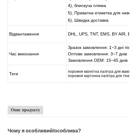
4), блискуча пляма
5), Приватна етикетка для невел
6), Швидка доставка
Відвантаження
DHL, UPS, TNT, EMS, BY AIR, BY 
Зразок замовлення: 1~3 дні після
Час виконання
Оптове замовлення: 3~7 днів
Замовлення OEM: 15~45 днів
порожня магнітна палітра для макіяжу,
Теги
порожня картонна палітра для тіней дл
Опис продукту
Чому я особливий/особлива?