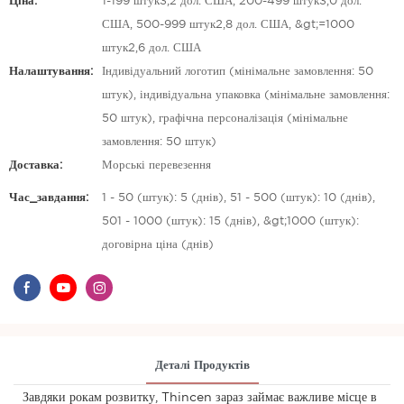
Ціна:
1-199 штук3,2 дол. США, 200-499 штук3,0 дол.
США, 500-999 штук2,8 дол. США, &gt;=1000
штук2,6 дол. США
Налаштування:
Індивідуальний логотип (мінімальне замовлення: 50
штук), індивідуальна упаковка (мінімальне замовлення:
50 штук), графічна персоналізація (мінімальне
замовлення: 50 штук)
Доставка:
Морські перевезення
Час_завдання:
1 - 50 (штук): 5 (днів), 51 - 500 (штук): 10 (днів),
501 - 1000 (штук): 15 (днів), &gt;1000 (штук):
договірна ціна (днів)
Деталі Продуктів
Завдяки рокам розвитку, Thincen зараз займає важливе місце в