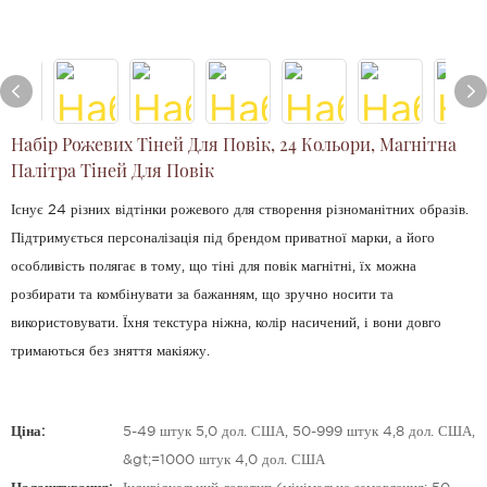
Набір Рожевих Тіней Для Повік, 24 Кольори, Магнітна
Палітра Тіней Для Повік
Існує 24 різних відтінки рожевого для створення різноманітних образів.
Підтримується персоналізація під брендом приватної марки, а його
особливість полягає в тому, що тіні для повік магнітні, їх можна
розбирати та комбінувати за бажанням, що зручно носити та
використовувати. Їхня текстура ніжна, колір насичений, і вони довго
тримаються без зняття макіяжу.
Ціна:
5-49 штук 5,0 дол. США, 50-999 штук 4,8 дол. США,
&gt;=1000 штук 4,0 дол. США