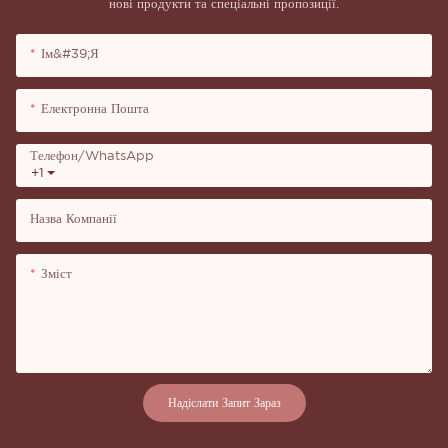
нові продукти та спеціальні пропозиції.
Ім&#39;я
Електронна Пошта
Телефон/WhatsApp
+1
Назва Компанії
Зміст
Надіслати Запит Зараз