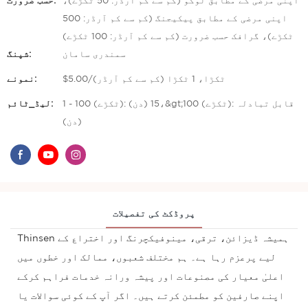
اپنی مرضی کے مطابق لوگو (کم سے کم آرڈر: 50 ٹکڑے)،
حسب ضرورت:
اپنی مرضی کے مطابق پیکیجنگ (کم سے کم آرڈر: 500
ٹکڑے)، گرافک حسب ضرورت (کم سے کم آرڈر: 100 ٹکڑے)
سمندری سامان
شپنگ:
$5.00/ٹکڑا، 1 ٹکڑا (کم سے کم آرڈر)
نمونے:
1 - 100 (ٹکڑے): 15 (دن)،&gt;100 (ٹکڑے): قابل تبادلہ
لیڈ_ٹائم:
(دن)
پروڈکٹ کی تفصیلات
Thinsen ہمیشہ ڈیزائن، ترقی، مینوفیکچرنگ اور اختراع کے
لیے پرعزم رہا ہے۔ ہم مختلف شعبوں، ممالک اور خطوں میں
اعلیٰ معیار کی مصنوعات اور پیشہ ورانہ خدمات فراہم کرکے
اپنے صارفین کو مطمئن کرتے ہیں۔ اگر آپ کے کوئی سوالات یا