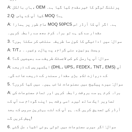
A: ہاں بالکل، OEM پرنٹنگ لوگو کا خیرمقدم کیا گیا ہے۔
2.Q: کیا آپ کے پاس MOQ ہے؟
A: عام طور پر ہمارا MOQ 50PCS ہے۔ اگر آپ کا آرڈر اس
مقدار سے کم ہے تو براہ کرم مجھ سے رابطہ کریں۔
3. سوال: میں ادائیگی کا کون سا طریقہ منتخب کر سکتا ہوں؟
A: T/T، ویسٹ یونین، منی گرام، پے پال، وغیرہ۔
4. سوال: آپ پارسل کو کس لاجسٹک طریقے سے بھیجیں گے؟
A: ایکسپریس کے ذریعے (DHL، UPS، FEDEX، TNT، EMS) آپ
کے دروازے تک، بڑی مقدار سمندر کے ذریعے جائے گی۔
5. سوال: میرے پیکیج میں مصنوعات غائب ہیں۔ میں کیا کروں؟
A: براہ کرم ہم سے بروقت رابطہ کریں اور تمام مصنوعات کی
تصاویر ایک ساتھ لیں، اسی وقت ہم اپنے گودام سے آپ کے
آرڈر کی تصدیق کریں گے۔ ہم آپ کے لئے بہترین سروس کے بعد
پیش کریں گے!
6. سوال: اگر میری مصنوعات میں ٹوٹی ہوئی اشیاء مل گئی