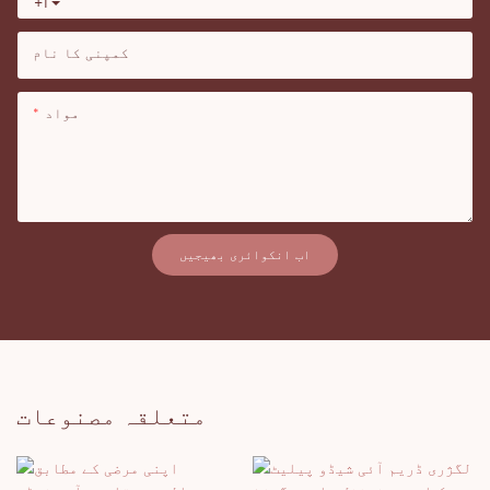
+1
کمپنی کا نام
مواد
اب انکوائری بھیجیں
متعلقہ مصنوعات