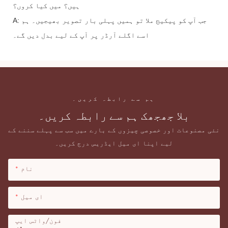
ہیں؟ میں کیا کروں؟
A: جب آپ کو پیکیج ملا تو ہمیں پہلی بار تصویر بھیجیں۔ ہم
اسے اگلے آرڈر پر آپ کے لیے بدل دیں گے۔
ہم سے رابطہ کریں۔
بلا جھجھک ہم سے رابطہ کریں۔
نئی مصنوعات اور خصوصی چیزوں کے بارے میں سب سے پہلے سننے کے
لیے اپنا ای میل ایڈریس درج کریں۔
نام
ای میل
فون/واٹس ایپ