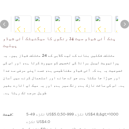
پنک آئی شیڈو سیٹ 24 رنگوں کا میگنیٹک آئی شیڈو
پیلیٹ
مختلف شکلیں بنانے کے لیے گلابی کے 24 مختلف شیڈز ہیں۔ یہ
پرائیویٹ لیبل برانڈ کی تخصیص کو سپورٹ کرتا ہے، اور اس کی
خصوصیت یہ ہے کہ آئی شیڈو مقناطیسی ہے، جسے اپنی مرضی سے جدا
اور جوڑا جا سکتا ہے، جو لے جانے اور استعمال کرنے میں آسان
ہے۔ اس کی ساخت نازک ہے، رنگ سیر ہے، اور یہ میک اپ اتارے بغیر
طویل عرصے تک رہتا ہے۔
5-49 ٹکڑے US$5.0,50-999 ٹکڑے US$4.8,&gt;=1000
قیمت:
ٹکڑے US$4.0