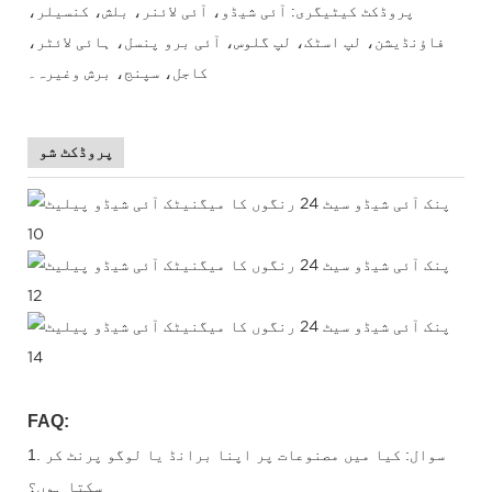
پروڈکٹ کیٹیگری: آئی شیڈو، آئی لائنر، بلش، کنسیلر،
فاؤنڈیشن، لپ اسٹک، لپ گلوس، آئی برو پنسل، ہائی لائٹر،
کاجل، سپنج، برش وغیرہ۔
پروڈکٹ شو
FAQ:
1. سوال: کیا میں مصنوعات پر اپنا برانڈ یا لوگو پرنٹ کر
سکتا ہوں؟