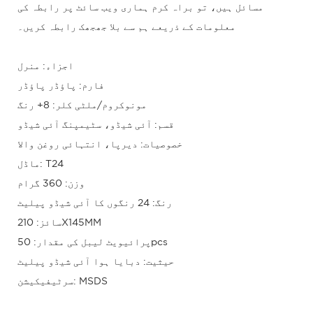
مسائل ہیں، تو براہ کرم ہماری ویب سائٹ پر رابطہ کی
معلومات کے ذریعے ہم سے بلا جھجھک رابطہ کریں۔
اجزاء: منرل
فارم: پاؤڈر پاؤڈر
مونوکروم/ملٹی کلر: 8+ رنگ
قسم: آئی شیڈو، سٹیمپنگ آئی شیڈو
خصوصیات: دیرپا، انتہائی روغن والا
ماڈل: T24
وزن: 360 گرام
رنگ: 24 رنگوں کا آئی شیڈو پیلیٹ
سائز: 210X145MM
پرائیویٹ لیبل کی مقدار: 50pcs
حیثیت: دبایا ہوا آئی شیڈو پیلیٹ
سرٹیفیکیشن: MSDS