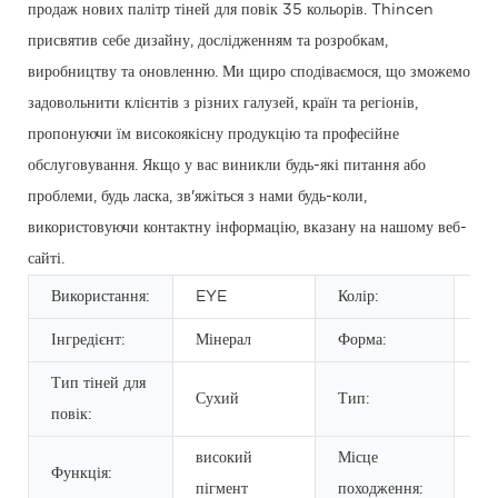
продаж нових палітр тіней для повік 35 кольорів. Thincen
присвятив себе дизайну, дослідженням та розробкам,
виробництву та оновленню. Ми щиро сподіваємося, що зможемо
задовольнити клієнтів з різних галузей, країн та регіонів,
пропонуючи їм високоякісну продукцію та професійне
обслуговування. Якщо у вас виникли будь-які питання або
проблеми, будь ласка, зв'яжіться з нами будь-коли,
використовуючи контактну інформацію, вказану на нашому веб-
сайті.
Використання:
EYE
Колір:
Рі
Інгредієнт:
Мінерал
Форма:
По
Тип тіней для
Сухий
Тип:
Тін
повік:
високий
Місце
Функція:
Гу
пігмент
походження: