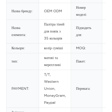
Номер
Назва бренду:
OEM ODM
35
моделі:
Палітра тіней
Вес
Назва
Підходить
для повік з
Т-
елемента:
для:
35 кольорів
дл
Кольори:
колір суміші
MOQ:
1 ш
матові та
Мі
тип:
Пакет:
мерехтливі
бу
T/T,
Western
Пр
PAYMENT:
Union,
Перевага:
не
MoneyGram,
за
Paypal