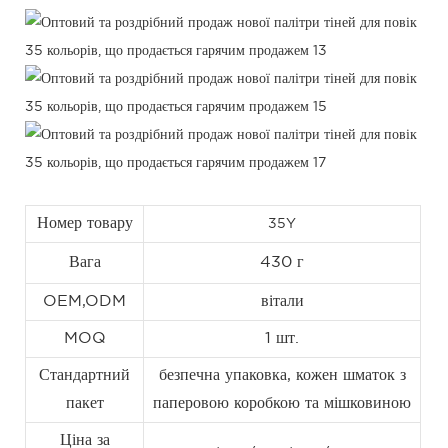
Номер товару
35Y
Вага
430 г
OEM,ODM
вітали
MOQ
1 шт.
Стандартний
безпечна упаковка, кожен шматок з
пакет
паперовою коробкою та мішковиною
Ціна за