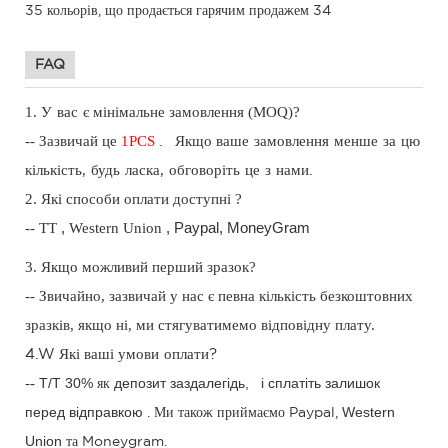
FAQ
1.
замовлення (MOQ)?
У вас є
мінімальне
-- Зазвичай це
1
PCS
.
Якщо
ваше замовлення менше за цю
кількість, будь ласка, обговоріть це з нами.
2. Які способи оплати
?
доступні
-- TT
,
Western Union
, Paypal,
MoneyGram
3. Якщо можливий перший зразок?
-- Звичайно, зазвичай у нас є певна кількість безкоштовних
зразків, якщо ні, ми стягуватимемо відповідну плату.
ваші
4.W
Які
умови оплати?
--
T/T 30%
депозит заздалегідь,
і сплатіть залишок
як
перед відправкою
Western
.
Ми
також приймаємо Paypal,
Union
та Moneygram.