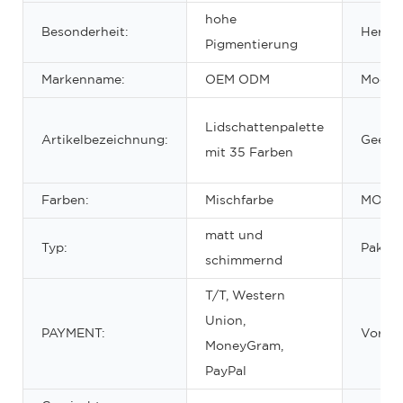
hohe
Besonderheit:
Herkun
Pigmentierung
Markenname:
OEM ODM
Model
Lidschattenpalette
Artikelbezeichnung:
Geeign
mit 35 Farben
Farben:
Mischfarbe
MOQ:
matt und
Typ:
Paket:
schimmernd
T/T, Western
Union,
PAYMENT:
Vorteil
MoneyGram,
PayPal