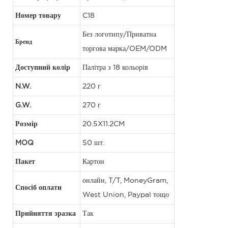
Номер товару
C18
Без логотипу/Приватна
Бренд
торгова марка/OEM/ODM
Доступний колір
Палітра з 18 кольорів
N.W.
220 г
G.W.
270 г
Розмір
20.5X11.2CM
MOQ
50 шт.
Пакет
Картон
онлайн, T/T, MoneyGram,
Спосіб оплати
West Union, Paypal тощо
Прийняття зразка
Так