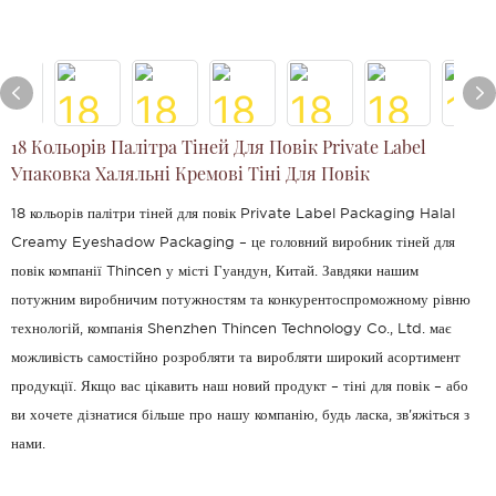
18 Кольорів Палітра Тіней Для Повік Private Label
Упаковка Халяльні Кремові Тіні Для Повік
18 кольорів палітри тіней для повік Private Label Packaging Halal
Creamy Eyeshadow Packaging – це головний виробник тіней для
повік компанії Thincen у місті Гуандун, Китай. Завдяки нашим
потужним виробничим потужностям та конкурентоспроможному рівню
технологій, компанія Shenzhen Thincen Technology Co., Ltd. має
можливість самостійно розробляти та виробляти широкий асортимент
продукції. Якщо вас цікавить наш новий продукт – тіні для повік – або
ви хочете дізнатися більше про нашу компанію, будь ласка, зв'яжіться з
нами.