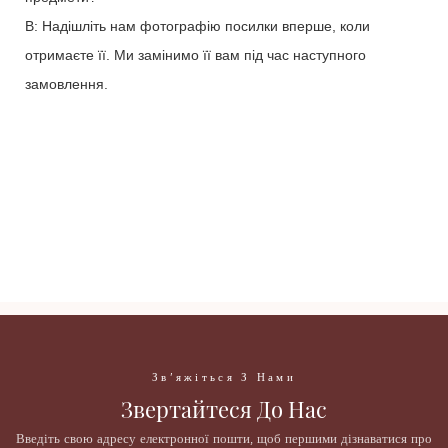
В: Надішліть нам фотографію посилки вперше, коли
отримаєте її. Ми замінимо її вам під час наступного
замовлення.
18 кольорів Палітра тіней для повік Private Label Упаковка
Халяльні кремові тіні для повік
18 кольорів Палітра тіней для повік Private Label Упаковка
Халяльні кремові тіні для повік
18 кольорів Палітра тіней для повік Private Label Упаковка
Халяльні кремові тіні для повік
Зв'яжіться З Нами
Звертайтеся До Нас
Введіть свою адресу електронної пошти, щоб першими дізнаватися про