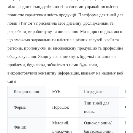
міжнародних стандартів якості та системи управління якістю,
повністю гарантуючи якість продукції. Платформа для тіней для
повік Thincen присвятила себе дизайну, дослідженням та
розробкам, виробництву та оновленню. Ми щиро сподіваємося,
що зможемо задовольнити клієнтів з різних галузей, країн та
регіонів, пропонуючи їм високоякісну продукцію та професійне
обслуговування. Якщо у вас виникнуть будь-які питання чи
проблеми, будь ласка, зв'яжіться з нами будь-коли,
використовуючи контактну інформацію, вказану на нашому веб-
сайті.
Використання:
EYE
Інгредієнт:
Мін
Тип тіней для
Форма:
Порошок
Сух
повік:
Матовий,
Одноколірний/
Вищ
Фініш:
Блискучий
багатоколірний:
коль