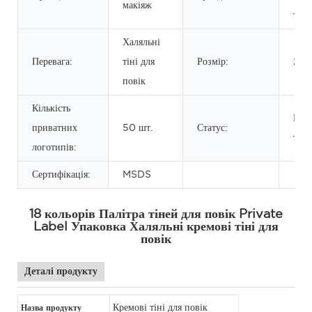
макіяж
торг
Халяльні
Перевага:
тіні для
Розмір:
20.
повік
Кількість
Палі
приватних
50 шт.
Статус:
тіне
логотипів:
Сертифікація:
MSDS
18 кольорів Палітра тіней для повік Private
Label Упаковка Халяльні кремові тіні для
повік
Деталі продукту
Кремові тіні для повік
Назва продукту