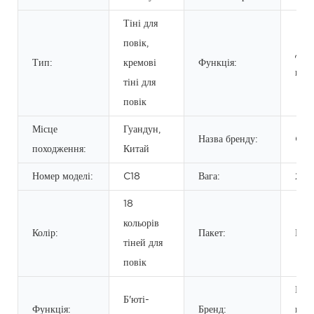
Тіні для
повік,
Дов
Тип:
кремові
Функція:
вис
тіні для
повік
Місце
Гуандун,
Назва бренду:
OE
походження:
Китай
Номер моделі:
C18
Вага:
270
18
кольорів
Колір:
Пакет:
Карт
тіней для
повік
Палі
Б'юті-
Функція:
Бренд:
пові