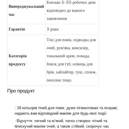
Близько 5-30 робочих днів
Випереджувальний
відповідно до вашого
час
замовлення
Гарантія
3 роки
Тіні для повік, підводка для
очей, рум'яна, консилер,
Категорія
тональний крем, помада,
продукту
блиск для губ, олівець для
брів, хайлайтер, туш, спонж,
пензлик тощо.
Про продукт
·
18 кольорів
тіней для повік: дуже пігментовані та яскраві,
надають
вам
відповідний макіяж для будь-якої події.
·
Відчуття: легкий та м’який, легко створює чіткий та
блискучий макіяж очей, а також стійкий, скорочує час