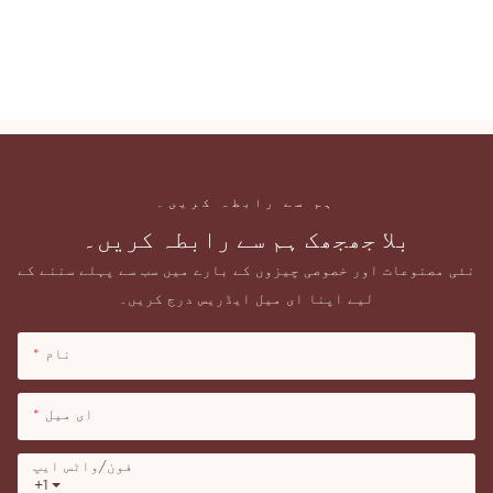
کریمی آئی شیڈو
18 رنگوں کا پرائیویٹ لیبل آئی شیڈو پیلیٹ پیکیجنگ حلال
کریمی آئی شیڈو
ہم سے رابطہ کریں۔
بلا جھجھک ہم سے رابطہ کریں۔
نئی مصنوعات اور خصوصی چیزوں کے بارے میں سب سے پہلے سننے کے
لیے اپنا ای میل ایڈریس درج کریں۔
نام
ای میل
فون/واٹس ایپ
+1