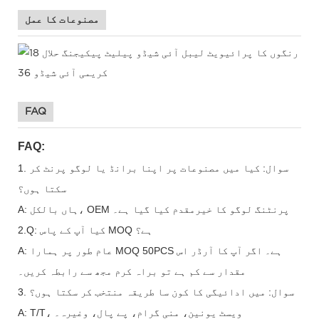
مصنوعات کا عمل
FAQ
FAQ:
1. سوال: کیا میں مصنوعات پر اپنا برانڈ یا لوگو پرنٹ کر
سکتا ہوں؟
A: ہاں بالکل، OEM پرنٹنگ لوگو کا خیرمقدم کیا گیا ہے۔
2.Q: کیا آپ کے پاس MOQ ہے؟
A: عام طور پر ہمارا MOQ 50PCS ہے۔ اگر آپ کا آرڈر اس
مقدار سے کم ہے تو براہ کرم مجھ سے رابطہ کریں۔
3. سوال: میں ادائیگی کا کون سا طریقہ منتخب کر سکتا ہوں؟
A: T/T، ویسٹ یونین، منی گرام، پے پال، وغیرہ۔