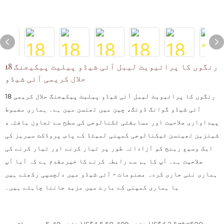
18 رنگوں کا پرائیویٹ لیبل آئی شیڈو پیلیٹ پیکیجنگ
حلال کریمی آئی شیڈو
18 رنگوں کا پرائیویٹ لیبل آئی شیڈو پیلیٹ پیکیجنگ حلال کریمی
آئی شیڈو گوانگ ڈونگ، چین میں تھنسن مین ہے۔ ہماری مضبوط
پیداواری صلاحیت اور مسابقتی ٹکنالوجی کی سطح سے تعاون یافتہ،
شینزین تھینسن ٹیکنالوجی کمپنی لمیٹڈ کے پاس پروڈکٹ سیریز کی
ایک وسیع رینج کو آزادانہ طور پر تیار کرنے اور تیار کرنے کی
صلاحیت ہے۔ آپ کا ہم سے رابطہ کرنے کا خیرمقدم ہے کہ آیا آپ
ہماری نئی جاری کردہ مصنوعات - آئی شیڈو میں دلچسپی رکھتے ہیں
یا ہماری کمپنی کے بارے میں مزید جاننا چاہتے ہیں۔