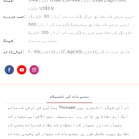
5-49 ٹکڑے US$4.5,50-499 ٹکڑے US$4.2,&gt;=500
قیمت:
ٹکڑے US$3.9
اپنی مرضی کے مطابق لوگو (کم سے کم آرڈر: 50 ٹکڑے)،
حسب ضرورت:
اپنی مرضی کے مطابق پیکیجنگ (کم سے کم آرڈر: 500
ٹکڑے)، گرافک حسب ضرورت (کم سے کم آرڈر: 100 ٹکڑے)
سمندری سامان
شپنگ:
1 - 50(ٹکڑے):7(دن)،&gt;50(ٹکڑے):قابل تبادلہ(دن)
لیڈ_ٹائم:
مصنوعات کی تفصیلات
سالوں کی ترقی کے ساتھ، Thinsen اب آئی شیڈو انڈسٹری میں
ایک اہم مقام پر فائز ہے۔ ہم ہمیشہ بین الاقوامی معیار کے
معیارات اور معیار کے انتظام کے نظام کے ساتھ سختی کے
مطابق ہیں، مکمل طور پر مصنوعات کے معیار کو یقینی بناتے