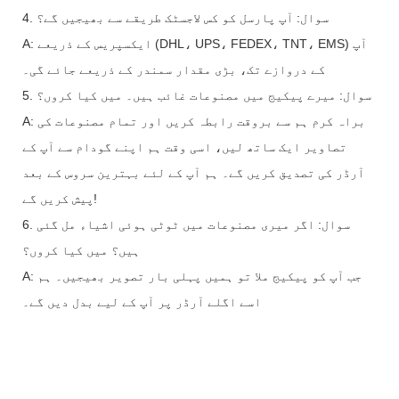
4. سوال: آپ پارسل کو کس لاجسٹک طریقے سے بھیجیں گے؟
A: ایکسپریس کے ذریعے (DHL، UPS، FEDEX، TNT، EMS) آپ
کے دروازے تک، بڑی مقدار سمندر کے ذریعے جائے گی۔
5. سوال: میرے پیکیج میں مصنوعات غائب ہیں۔ میں کیا کروں؟
A: براہ کرم ہم سے بروقت رابطہ کریں اور تمام مصنوعات کی
تصاویر ایک ساتھ لیں، اسی وقت ہم اپنے گودام سے آپ کے
آرڈر کی تصدیق کریں گے۔ ہم آپ کے لئے بہترین سروس کے بعد
پیش کریں گے!
6. سوال: اگر میری مصنوعات میں ٹوٹی ہوئی اشیاء مل گئی
ہیں؟ میں کیا کروں؟
A: جب آپ کو پیکیج ملا تو ہمیں پہلی بار تصویر بھیجیں۔ ہم
اسے اگلے آرڈر پر آپ کے لیے بدل دیں گے۔
18 رنگوں کا پرائیویٹ لیبل آئی شیڈو پیلیٹ پیکیجنگ حلال
کریمی آئی شیڈو
18 رنگوں کا پرائیویٹ لیبل آئی شیڈو پیلیٹ پیکیجنگ حلال