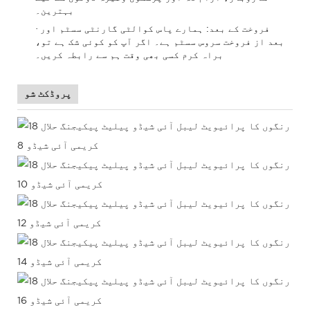
بہترین۔
·
فروخت کے بعد: ہمارے پاس کوالٹی گارنٹی سسٹم اور
بعد از فروخت سروس سسٹم ہے۔ اگر آپ کو کوئی شک ہے تو،
براہ کرم کسی بھی وقت ہم سے رابطہ کریں۔
پروڈکٹ شو