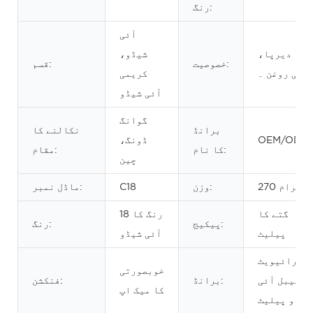
رنگ:
آئی
دیرپا،
شیڈو،
خصوصیت:
قسم:
علی روغن ۔
کریمی
آئی شیڈو
گوانگ
برانڈ
نکالنے کا
OEM/ODM
ڈونگ،
کا نام:
مقام:
چین
270 گرام
وزن:
C18
ماڈل نمبر:
گتے کا
18 رنگ کا
پیکیج:
رنگ:
پیلیٹ
آئی شیڈو
پرائیویٹ
خوبصورتی
لیبل آئی
برانڈ:
فنکشن:
کا میک اپ
شیڈو پیلیٹ