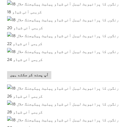
آپ پسند کر سکتے ہیں