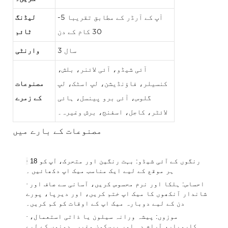
آپ کے آرڈر کے مطابق تقریبا 5-
لیڈنگ
30 کام کے دن
ٹائم
3 سال
وارنٹی
آئی شیڈو، آئی لائنر، بلش،
کنسیلر، فاؤنڈیشن، لپ اسٹک، لپ
مصنوعات
گلوس، آئی برو پینسل، ہائی
کے زمرے
لائٹر، کاجل، اسفنج، برش وغیرہ۔
مصنوعات کے بارے میں
·
18 رنگوں کے
آئی شیڈو: بہت رنگین اور متحرک،
آپ
کو
ہر موقع کے لیے ایک مناسب میک اپ دکھائیں
۔
·
احساس: ہلکا اور نرم محسوس کریں، آسانی سے صاف اور
شاندار آنکھوں کا میک اپ ختم کریں، اور دیرپا، پورے
دن کے لیے دوبارہ میک اپ کے اوقات کو کم کریں۔
·
موزوں: پیشہ ورانہ سیلون یا ذاتی استعمال،
کاروبار، آرام دہ اور پرسکون وغیرہ دونوں کے لیے