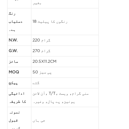
بغیر
رنگ
18 رنگوں کا پیلیٹ
دستیاب
ہے۔
220 گرام
N.W.
270 گرام
G.W.
20.5X11.2CM
سائز
50 پی سیز
MOQ
گتے
پیکج
آن لائن، T/T، منی گرام، ویسٹ
ادائیگی
یونین، پے پال، وغیرہ
کا طریقہ
نمونہ
جی ہاں
قبول
کریں۔