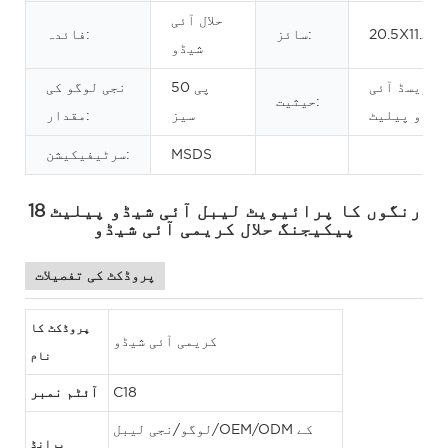
حلال آئی
20.5X11.2C
سائز:
فائدہ:
شیڈو
پریسڈ آئی
50 پی
نجی لوگو کی
حیثیت:
شیڈو پیلیٹ
سیز
مقدار:
MSDS
سرٹیفیکیشن:
18 رنگوں کا پرائیویٹ لیبل آئی شیڈو پیلیٹ
پیکیجنگ حلال کریمی آئی شیڈو
پروڈکٹ کی تفصیلات
پروڈکٹ کا
کریمی آئی شیڈو
نام
C18
آئٹم نمبر
لوگو/نجی لیبل/OEM/ODM کے
برانڈ