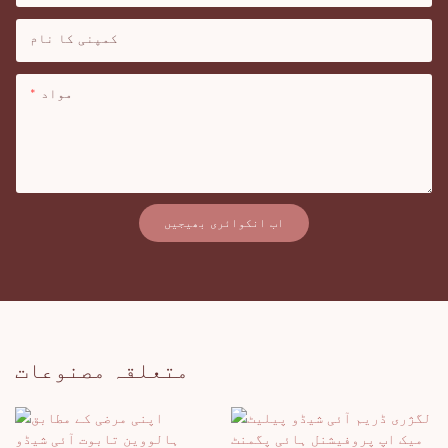
کمپنی کا نام
مواد
اب انکوائری بھیجیں
متعلقہ مصنوعات