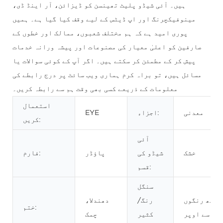
ہیں۔ آئی شیڈو پلیٹ تھینسن کو ڈیزائن، آر اینڈ ڈی،
مینوفیکچرنگ اور اپ ڈیٹس کے لیے وقف کیا گیا ہے۔ ہمیں
پوری امید ہے کہ ہم مختلف شعبوں، ممالک اور خطوں کے
صارفین کو اعلیٰ معیار کی مصنوعات اور پیشہ ورانہ خدمات
پیش کر کے مطمئن کر سکتے ہیں۔ اگر آپ کے کوئی سوالات یا
مسائل ہیں، تو براہ کرم ہماری ویب سائٹ پر درج رابطے کی
معلومات کے ذریعے کسی بھی وقت ہم سے رابطہ کریں۔
استعمال
معدنی
اجزاء:
EYE
کریں:
آئی
خشک
شیڈو کی
پاؤڈر
فارم:
قسم:
سنگل
آٹھ رنگوں
رنگ/
دھندلا،
ختم:
سے اوپر
کثیر
چمک