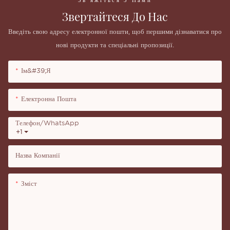
Зв'яжіться З Нами
Звертайтеся До Нас
Введіть свою адресу електронної пошти, щоб першими дізнаватися про
нові продукти та спеціальні пропозиції.
Ім&#39;я
Електронна Пошта
Телефон/WhatsApp
+1
Назва Компанії
Зміст