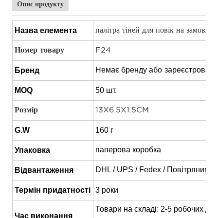
Опис продукту
Назва елемента
палітра тіней для повік на замовлен
Номер товару
F24
Немає бренду або
зареєстровано
Бренд
MOQ
50 шт.
Розмір
13X6.5X1.5CM
G.W
160 г
паперова коробка
Упаковка
DHL / UPS / Fedex / Повітряним 
Відвантаження
Термін придатності
3 роки
Товари на складі: 2-5 робочих дні
Час виконання