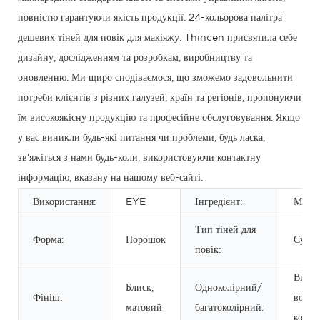
повністю гарантуючи якість продукції. 24-кольорова палітра
дешевих тіней для повік для макіяжу. Thincen присвятила себе
дизайну, дослідженням та розробкам, виробництву та
оновленню. Ми щиро сподіваємося, що зможемо задовольнити
потреби клієнтів з різних галузей, країн та регіонів, пропонуючи
їм високоякісну продукцію та професійне обслуговування. Якщо
у вас виникли будь-які питання чи проблеми, будь ласка,
зв'яжіться з нами будь-коли, використовуючи контактну
інформацію, вказану на нашому веб-сайті.
Використання:
EYE
Інгредієнт:
Мінер
Тип тіней для
Форма:
Порошок
Сухи
повік:
Вище
Блиск,
Одноколірний/
Фініш:
восьм
матовий
багатоколірний:
кольо