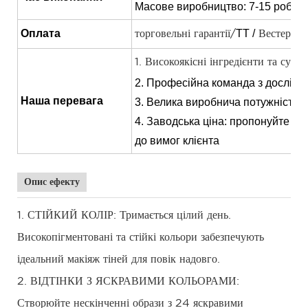
Масове виробництво: 7-15 робочи
Оплата
TT /
торговельні гарантії/
Вестерн 
1. Високоякісні інгредієнти та суво
2. Професійна команда з дослідже
Наша перевага
3. Велика виробнича потужність 
4. Заводська ціна: пропонуйте ці
до вимог клієнта
Опис ефекту
1. СТІЙКИЙ КОЛІР: Тримається цілий день.
Високопігментовані та стійкі кольори забезпечують
ідеальний макіяж тіней для повік надовго.
2. ВІДТІНКИ З ЯСКРАВИМИ КОЛЬОРАМИ:
Створюйте нескінченні образи з 24 яскравими