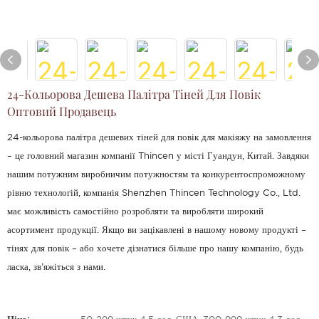
24-Кольорова Дешева Палітра Тіней Для Повік
Оптовий Продавець
24-кольорова палітра дешевих тіней для повік для макіяжу на замовлення
– це головний магазин компанії Thincen у місті Гуандун, Китай. Завдяки
нашим потужним виробничим потужностям та конкурентоспроможному
рівню технологій, компанія Shenzhen Thincen Technology Co., Ltd.
має можливість самостійно розробляти та виробляти широкий
асортимент продукції. Якщо ви зацікавлені в нашому новому продукті –
тінях для повік – або хочете дізнатися більше про нашу компанію, будь
ласка, зв’яжіться з нами.