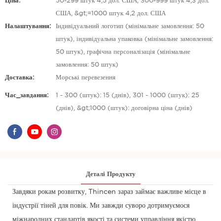
Ціна:
50-299 штук 4,5 дол. США, 300-999 штук 4,3 дол.
США, &gt;=1000 штук 4,2 дол. США
Налаштування:
Індивідуальний логотип (мінімальне замовлення: 50
штук), індивідуальна упаковка (мінімальне замовлення:
50 штук), графічна персоналізація (мінімальне
замовлення: 50 штук)
Доставка:
Морські перевезення
Час_завдання:
1 - 300 (штук): 15 (днів), 301 - 1000 (штук): 25
(днів), &gt;1000 (штук): договірна ціна (днів)
Деталі Продукту
Завдяки рокам розвитку, Thincen зараз займає важливе місце в
індустрії тіней для повік. Ми завжди суворо дотримуємося
міжнародних стандартів якості та системи управління якістю,