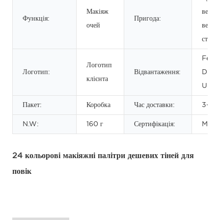
Макіяж
вечірк
Функція:
Пригода:
очей
весілл
стадія
FedE
Логотип
Логотип:
Відвантаження:
DHL
клієнта
UPS 
Пакет:
Коробка
Час доставки:
3-30 
N.W:
160 г
Сертифікація:
MSD
24 кольорові макіяжні палітри дешевих тіней для
повік
дешева палітра тіней для повік, палітра тіней для повік на
замовлення, палітра тіней для повік для макіяжу