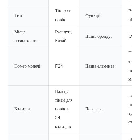
Тіні для
Висо
Тип:
Функція:
повік
пімен
Місце
Гуандун,
Назва бренду:
OEM
походження:
Китай
Паліт
тіней
Номер моделі:
F24
Назва елемента:
повік
макія
Палітра
висок
тіней для
пігмен
Кольори:
повік з
Перевага:
трива
24
стійкі
кольорів
щоден