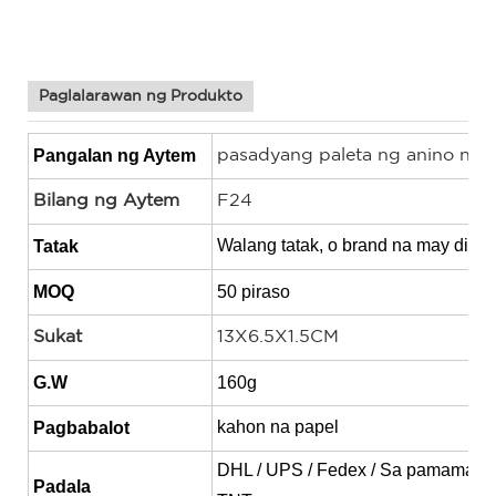
murang paleta ng eyeshadow, pasadyang paleta ng
eyeshadow, paleta ng makeup na eyeshadow
Paglalarawan ng Produkto
Pangalan ng Aytem
pasadyang paleta ng anino ng 
Bilang ng Aytem
F24
Walang tatak, o brand na may dise
Tatak
MOQ
50 piraso
Sukat
13X6.5X1.5CM
G.W
160g
kahon na papel
Pagbabalot
DHL / UPS / Fedex / Sa pamamagit
Padala