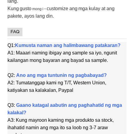
lang.
Kung
gusto
-
customize ang
mga kulay at ang
mong i
pakete, ayos lang din.
FAQ
Q1:
Kumusta naman ang halimbawang patakaran?
A1: Maaari naming ibigay ang sample sa iyo, ngunit
kailangan mong bayaran ang bayad sa sample.
Q2:
Ano ang mga tuntunin ng pagbabayad?
A2: Tumatanggap kami ng T/T, Western Union,
katiyakan sa kalakalan, Paypal
Q3:
Gaano katagal aabutin ang paghahatid ng mga
kalakal?
A3: Kung mayroon kaming mga produkto sa stock,
ihahatid namin ang mga ito sa loob ng 3-7 araw