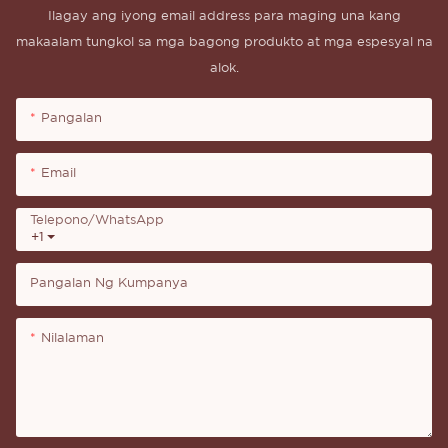
Ilagay ang iyong email address para maging una kang
makaalam tungkol sa mga bagong produkto at mga espesyal na
alok.
Pangalan
Email
Telepono/whatsApp
+1
Pangalan Ng Kumpanya
Nilalaman