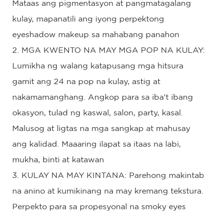
Mataas ang pigmentasyon at pangmatagalang
kulay, mapanatili ang iyong perpektong
eyeshadow makeup sa mahabang panahon
2. MGA KWENTO NA MAY MGA POP NA KULAY:
Lumikha ng walang katapusang mga hitsura
gamit ang 24 na pop na kulay, astig at
nakamamanghang. Angkop para sa iba't ibang
okasyon, tulad ng kaswal, salon, party, kasal.
Malusog at ligtas na mga sangkap at mahusay
ang kalidad. Maaaring ilapat sa itaas na labi,
mukha, binti at katawan
3. KULAY NA MAY KINTANA: Parehong makintab
na anino at kumikinang na may kremang tekstura.
Perpekto para sa propesyonal na smoky eyes