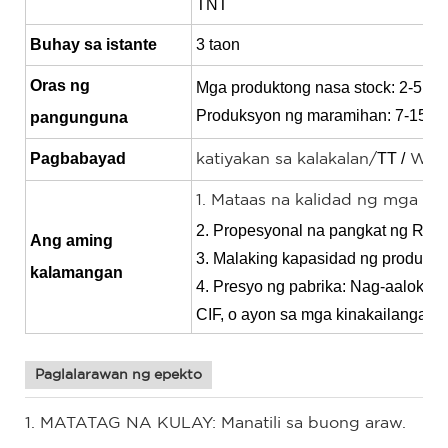
TNT
Buhay sa istante
3 taon
Oras ng
Mga produktong nasa stock: 2-5 ar
Produksyon ng maramihan: 7-15 ar
pangunguna
Pagbabayad
TT /
katiyakan sa kalakalan/
West
1. Mataas na kalidad ng mga sa
2. Propesyonal na pangkat ng R&D a
Ang aming
3. Malaking kapasidad ng produksy
kalamangan
4. Presyo ng pabrika: Nag-aalok n
CIF, o ayon sa mga kinakailangan n
Paglalarawan ng epekto
1. MATATAG NA KULAY: Manatili sa buong araw.