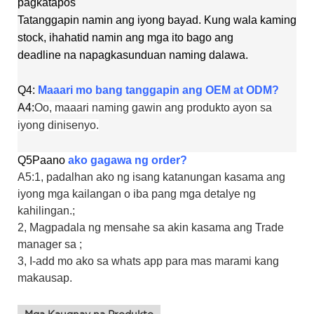
pagkatapos
Tatanggapin namin ang iyong bayad. Kung wala kaming
stock, ihahatid namin ang mga ito bago ang
deadline na napagkasunduan naming dalawa.
Q4:
Maaari mo bang tanggapin ang OEM at ODM?
A4:
Oo, maaari naming gawin ang produkto ayon sa
iyong dinisenyo.
Q5
Paano
ako gagawa ng order?
A5:1, padalhan ako ng isang katanungan kasama ang
iyong mga kailangan o iba pang mga detalye ng
kahilingan.;
2, Magpadala ng mensahe sa akin kasama ang Trade
manager sa ;
3, I-add mo ako sa whats app para mas marami kang
makausap.