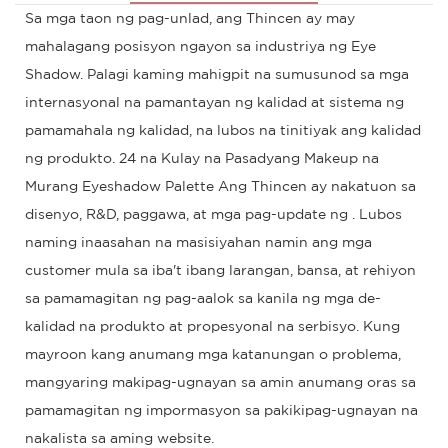
Sa mga taon ng pag-unlad, ang Thincen ay may
mahalagang posisyon ngayon sa industriya ng Eye
Shadow. Palagi kaming mahigpit na sumusunod sa mga
internasyonal na pamantayan ng kalidad at sistema ng
pamamahala ng kalidad, na lubos na tinitiyak ang kalidad
ng produkto. 24 na Kulay na Pasadyang Makeup na
Murang Eyeshadow Palette Ang Thincen ay nakatuon sa
disenyo, R&D, paggawa, at mga pag-update ng . Lubos
naming inaasahan na masisiyahan namin ang mga
customer mula sa iba't ibang larangan, bansa, at rehiyon
sa pamamagitan ng pag-aalok sa kanila ng mga de-
kalidad na produkto at propesyonal na serbisyo. Kung
mayroon kang anumang mga katanungan o problema,
mangyaring makipag-ugnayan sa amin anumang oras sa
pamamagitan ng impormasyon sa pakikipag-ugnayan na
nakalista sa aming website.