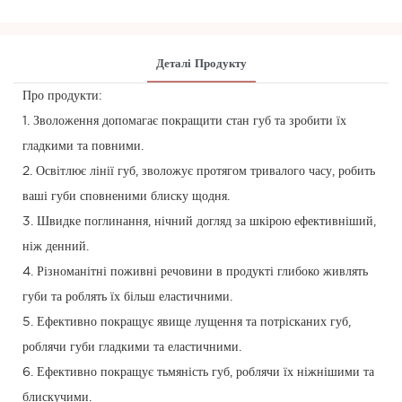
Деталі Продукту
Про продукти:
1. Зволоження допомагає покращити стан губ та зробити їх
гладкими та повними.
2. Освітлює лінії губ, зволожує протягом тривалого часу, робить
ваші губи сповненими блиску щодня.
3. Швидке поглинання, нічний догляд за шкірою ефективніший,
ніж денний.
4. Різноманітні поживні речовини в продукті глибоко живлять
губи та роблять їх більш еластичними.
5. Ефективно покращує явище лущення та потрісканих губ,
роблячи губи гладкими та еластичними.
6. Ефективно покращує тьмяність губ, роблячи їх ніжнішими та
блискучими.