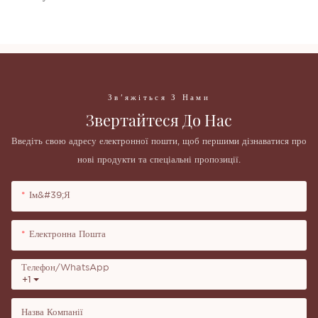
Зв'яжіться З Нами
Звертайтеся До Нас
Введіть свою адресу електронної пошти, щоб першими дізнаватися про
нові продукти та спеціальні пропозиції.
Ім&#39;я
Електронна Пошта
Телефон/WhatsApp
+1
Назва Компанії