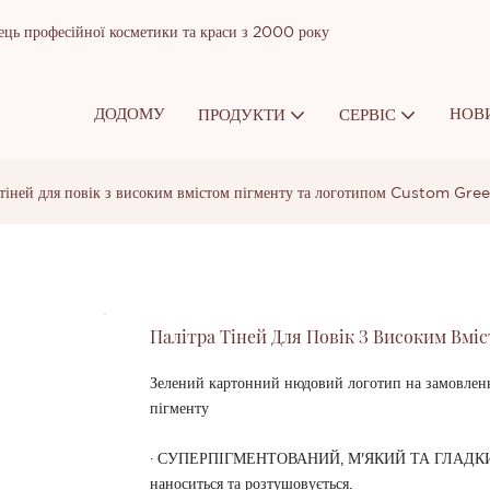
ць професійної косметики та краси з 2000 року
ДОДОМУ
НОВ
ПРОДУКТИ
СЕРВІС
 тіней для повік з високим вмістом пігменту та логотипом Custom Gre
Палітра Тіней Для Повік З Високим Вмі
Зелений картонний нюдовий логотип на замовлення
пігменту
· СУПЕРПІГМЕНТОВАНИЙ, М'ЯКИЙ ТА ГЛАДКИЙ: На
наноситься та розтушовується.