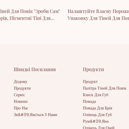
іней Для Повік "Зроби Сам"
Налаштуйте Власну Порож
орів, Пігментні Тіні Для
Упаковку Для Тіней Для Пов
дового Кольору
Голографічну Палітру Тіней
Повік
Швидкі Посилання
Продукти
Додому
Продукт
Продукти
Палітра Тіней Для Повік
Сервіс
Блиск Для Губ
Новини
Помада
Про Нас
Помада Для Брів
Зв&#39;яжіться З Нами
Олівець Для Губ
Рум&#39;яна
Олівець Для Очей