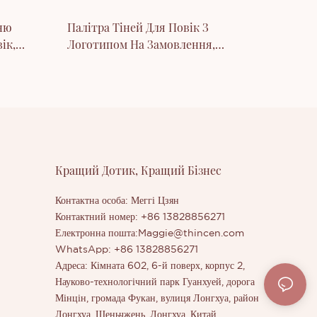
ню
Палітра Тіней Для Повік З
ік,
Логотипом На Замовлення,
 Для
Приватна Етикетка
Кращий Дотик, Кращий Бізнес
Контактна особа: Меггі Цзян
Контактний номер: +86 13828856271
Електронна пошта:
Maggie@thincen.com
WhatsApp: +86 13828856271
Адреса: Кімната 602, 6-й поверх, корпус 2,
Науково-технологічний парк Гуанхуей, дорога
Мінцін, громада Фукан, вулиця Лонгхуа, район
Лонгхуа, Шеньчжень, Лонгхуа, Китай