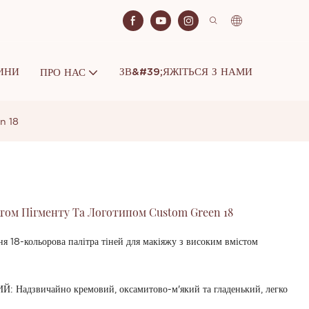
ИНИ
ЗВ&#39;ЯЖІТЬСЯ З НАМИ
ПРО НАС
en 18
стом Пігменту Та Логотипом Custom Green 18
 18-кольорова палітра тіней для макіяжу з високим вмістом
дзвичайно кремовий, оксамитово-м'який та гладенький, легко