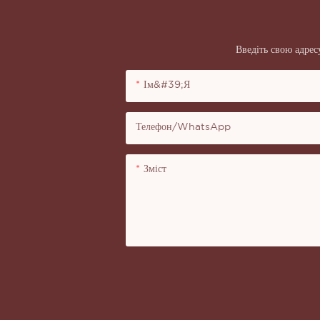
Введіть свою адрес
Ім&#39;я
Телефон/WhatsApp
Зміст