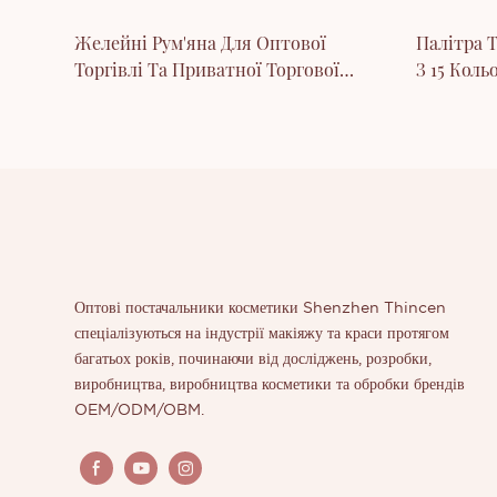
Желейні Рум'яна Для Оптової
Палітра Т
Торгівлі Та Приватної Торгової
З 15 Коль
Марки Від Thincen
Повік Ню
Оптові постачальники косметики Shenzhen Thincen
спеціалізуються на індустрії макіяжу та краси протягом
багатьох років, починаючи від досліджень, розробки,
виробництва, виробництва косметики та обробки брендів
OEM/ODM/OBM.