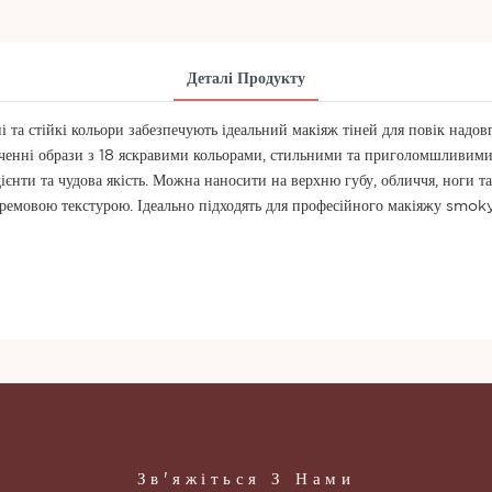
Деталі Продукту
та стійкі кольори забезпечують ідеальний макіяж тіней для повік надовг
 образи з 18 яскравими кольорами, стильними та приголомшливими. Пі
едієнти та чудова якість. Можна наносити на верхню губу, обличчя, ноги та
ремовою текстурою. Ідеально підходять для професійного макіяжу smoky 
Зв'яжіться З Нами