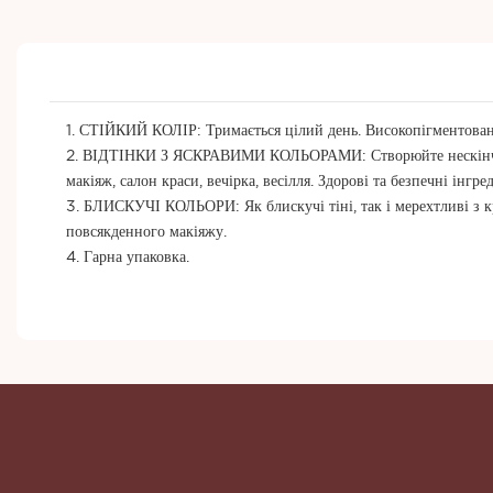
1. СТІЙКИЙ КОЛІР: Тримається цілий день. Високопігментовані 
2. ВІДТІНКИ З ЯСКРАВИМИ КОЛЬОРАМИ: Створюйте нескінченні
макіяж, салон краси, вечірка, весілля. Здорові та безпечні інгр
3. БЛИСКУЧІ КОЛЬОРИ: Як блискучі тіні, так і мерехтливі з к
повсякденного макіяжу.
4. Гарна упаковка.