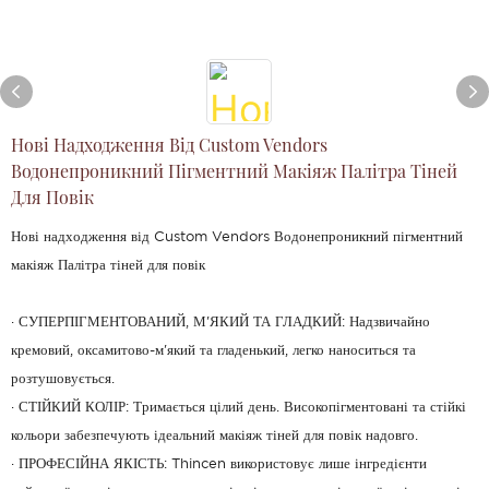
Нові Надходження Від Custom Vendors
Водонепроникний Пігментний Макіяж Палітра Тіней
Для Повік
Нові надходження від Custom Vendors Водонепроникний пігментний
макіяж Палітра тіней для повік
· СУПЕРПІГМЕНТОВАНИЙ, М'ЯКИЙ ТА ГЛАДКИЙ: Надзвичайно
кремовий, оксамитово-м'який та гладенький, легко наноситься та
розтушовується.
· СТІЙКИЙ КОЛІР: Тримається цілий день. Високопігментовані та стійкі
кольори забезпечують ідеальний макіяж тіней для повік надовго.
· ПРОФЕСІЙНА ЯКІСТЬ: Thincen використовує лише інгредієнти