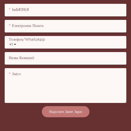
Ім&#39;я
Електронна Пошта
Телефон/WhatsApp
+1
Назва Компанії
Зміст
Надіслати Запит Зараз