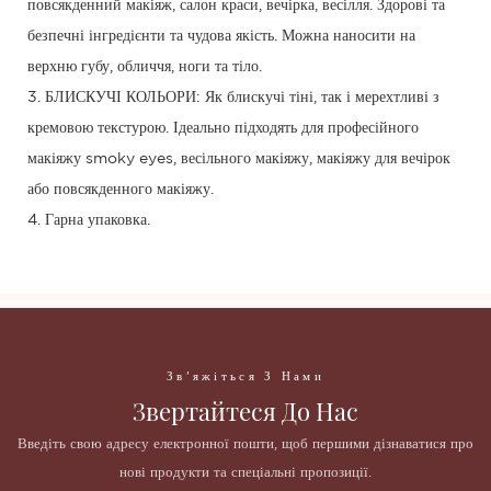
повсякденний макіяж, салон краси, вечірка, весілля. Здорові та
безпечні інгредієнти та чудова якість. Можна наносити на
верхню губу, обличчя, ноги та тіло.
3. БЛИСКУЧІ КОЛЬОРИ: Як блискучі тіні, так і мерехтливі з
кремовою текстурою. Ідеально підходять для професійного
макіяжу smoky eyes, весільного макіяжу, макіяжу для вечірок
або повсякденного макіяжу.
4. Гарна упаковка.
Зв'яжіться З Нами
Звертайтеся До Нас
Введіть свою адресу електронної пошти, щоб першими дізнаватися про
нові продукти та спеціальні пропозиції.