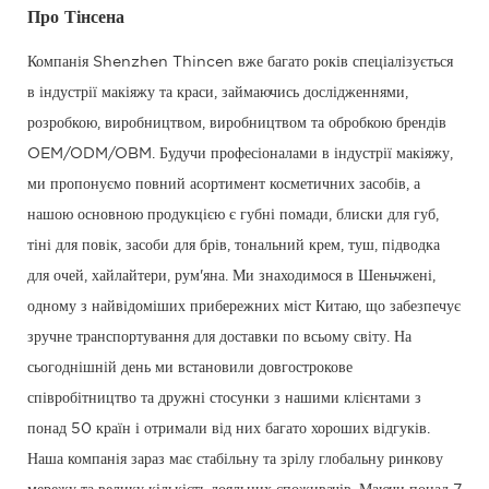
Про Тінсена
Компанія Shenzhen Thincen вже багато років спеціалізується
в індустрії макіяжу та краси, займаючись дослідженнями,
розробкою, виробництвом, виробництвом та обробкою брендів
OEM/ODM/OBM. Будучи професіоналами в індустрії макіяжу,
ми пропонуємо повний асортимент косметичних засобів, а
нашою основною продукцією є губні помади, блиски для губ,
тіні для повік, засоби для брів, тональний крем, туш, підводка
для очей, хайлайтери, рум'яна. Ми знаходимося в Шеньчжені,
одному з найвідоміших прибережних міст Китаю, що забезпечує
зручне транспортування для доставки по всьому світу. На
сьогоднішній день ми встановили довгострокове
співробітництво та дружні стосунки з нашими клієнтами з
понад 50 країн і отримали від них багато хороших відгуків.
Наша компанія зараз має стабільну та зрілу глобальну ринкову