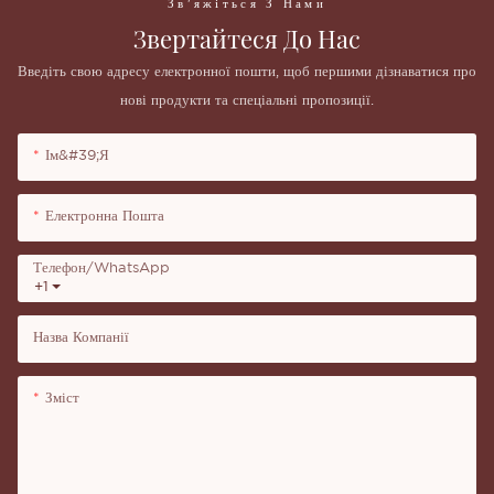
Зв'яжіться З Нами
Звертайтеся До Нас
Введіть свою адресу електронної пошти, щоб першими дізнаватися про
нові продукти та спеціальні пропозиції.
Ім&#39;я
Електронна Пошта
Телефон/WhatsApp
+1
Назва Компанії
Зміст