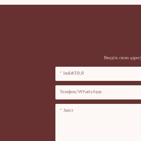
Введіть свою адрес
Ім&#39;я
Телефон/WhatsApp
Зміст