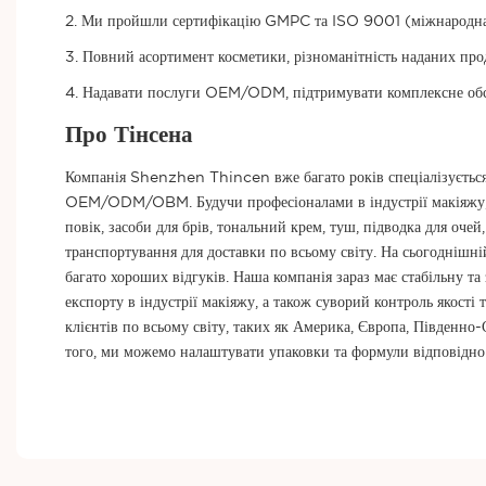
2. Ми пройшли сертифікацію GMPC та ISO 9001 (міжнародна орг
3. Повний асортимент косметики, різноманітність наданих про
4. Надавати послуги OEM/ODM, підтримувати комплексне обслу
Про Тінсена
Компанія Shenzhen Thincen вже багато років спеціалізується 
OEM/ODM/OBM. Будучи професіоналами в індустрії макіяжу, м
повік, засоби для брів, тональний крем, туш, підводка для оч
транспортування для доставки по всьому світу. На сьогоднішн
багато хороших відгуків. Наша компанія зараз має стабільну та
експорту в індустрії макіяжу, а також суворий контроль якості
клієнтів по всьому світу, таких як Америка, Європа, Південно
того, ми можемо налаштувати упаковки та формули відповідн