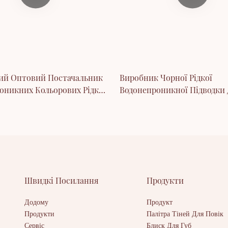
ий Оптовий Постачальник
Виробник Чорної Рідкої
оникних Кольорових Рідких
Водонепроникної Підводки
 Для Очей
OEM На Замовлення
Швидкі Посилання
Продукти
Додому
Продукт
Продукти
Палітра Тіней Для Повік
Сервіс
Блиск Для Губ