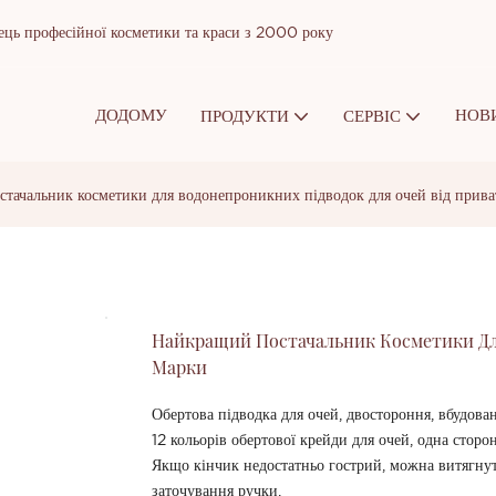
ць професійної косметики та краси з 2000 року
ДОДОМУ
НОВ
ПРОДУКТИ
СЕРВІС
тачальник косметики для водонепроникних підводок для очей від прива
Найкращий Постачальник Косметики Для
Марки
Обертова підводка для очей, двостороння, вбудован
12 кольорів обертової крейди для очей, одна сторон
Якщо кінчик недостатньо гострий, можна витягнут
заточування ручки.