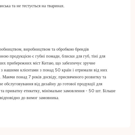
ська та не тестується на тваринах.
иробництвом, виробництвом та обробкою брендів
ю продукцією є губні помади, блиски для губ, тіні для
міших прибережних міст Китаю, що забезпечує зручне
 з нашими клієнтами з понад 50 країн і отримали від них
в. Маючи понад 7 років досвіду, присвяченого розвитку та
не обслуговування від дизайну до готової продукції для
п та приватну етикетку, мінімальне замовлення - 50 шт. Більше
відповідно до вимог замовника.