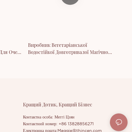
Виробник Вегетаріанської
 Для Очей
Водостійкої Довготривалої Магічної
Неонової Підводки Для Очей
Кращий Дотик, Кращий Бізнес
Контактна особа: Меггі Цзян
Контактний номер: +86 13828856271
Електронна пошта:
Maggie@thincen.com