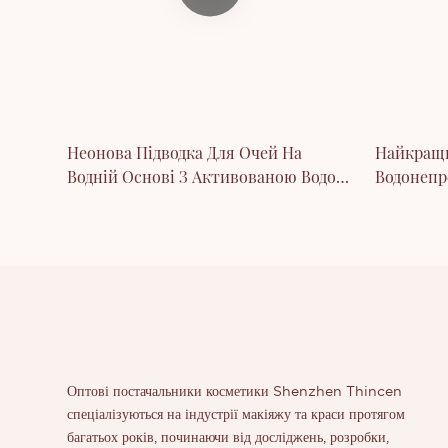
Неонова Підводка Для Очей На
Найкращ
Водній Основі З Активованою Водою
Водонепр
-Thincen
Підводок
Оптові постачальники косметики Shenzhen Thincen
спеціалізуються на індустрії макіяжу та краси протягом
багатьох років, починаючи від досліджень, розробки,