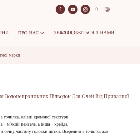
ИНИ
ЗВ&#39;ЯЖІТЬСЯ З НАМИ
ПРО НАС
тної марки
 Водонепроникних Підводок Для Очей Від Приватної
а точилка, олівці кремової текстури
а - м'який пензель, а інша - крейда.
и бічну частину головки щітки. Всередині є точилка для