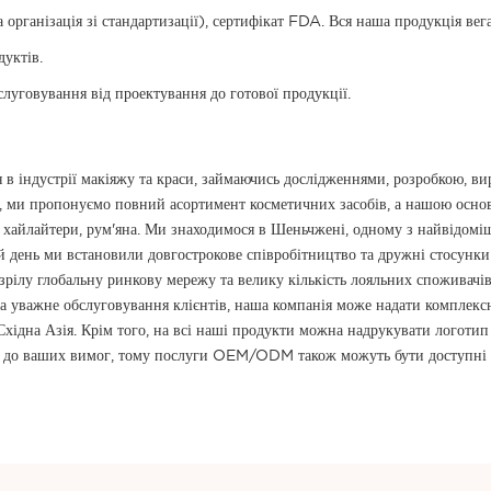
анізація зі стандартизації), сертифікат FDA. Вся наша продукція веган
дуктів.
говування від проектування до готової продукції.
в індустрії макіяжу та краси, займаючись дослідженнями, розробкою, в
и пропонуємо повний асортимент косметичних засобів, а нашою основно
ей, хайлайтери, рум'яна. Ми знаходимося в Шеньчжені, одному з найвідо
ій день ми встановили довгострокове співробітництво та дружні стосунки
 зрілу глобальну ринкову мережу та велику кількість лояльних споживачі
 та уважне обслуговування клієнтів, наша компанія може надати комплекс
-Східна Азія. Крім того, на всі наші продукти можна надрукувати логоти
о до ваших вимог, тому послуги OEM/ODM також можуть бути доступні 