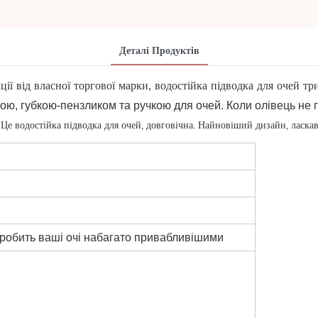
Деталі Продуктів
 від власної торгової марки, водостійка підводка для очей три
лкою, губкою-пензликом та ручкою для очей. Коли олівець не 
е водостійка підводка для очей, довговічна. Найновіший дизайн, ласка
обить ваші очі набагато привабливішими