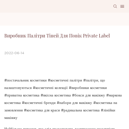
Виробник Палітри Тіней Для Повік Private Label
2022-06-14
#постачальник косметики #косметичні палітри #палітри, що
налаштовуються #косметичні колекції #виробники косметики
#приватна косметика #якісна косметика #бокси для макіяжу #маркова
косметика #косметичні бренди #набори для макіяжу #косметика на
замовлення #косметика для краси #радикальна косметика #лінійки
макіяжу