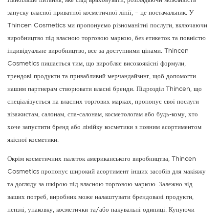
Найбільше питання, яке слід враховувати, розглядаючи можливість
запуску власної приватної косметичної лінії, – це постачальник. У
Thincen Cosmetics ми пропонуємо різноманітні послуги, включаючи
виробництво під власною торговою маркою, без етикеток та повністю
індивідуальне виробництво, все за доступними цінами. Thincen
Cosmetics пишається тим, що виробляє високоякісні формули,
трендові продукти та привабливий мерчандайзинг, щоб допомогти
нашим партнерам створювати власні бренди. Підрозділ Thincen, що
спеціалізується на власних торгових марках, пропонує свої послуги
візажистам, салонам, спа-салонам, косметологам або будь-кому, хто
хоче запустити бренд або лінійку косметики з повним асортиментом
якісної косметики.
Окрім косметичних палеток американського виробництва, Thincen
Cosmetics пропонує широкий асортимент інших засобів для макіяжу
та догляду за шкірою під власною торговою маркою. Залежно від
ваших потреб, виробник може налаштувати брендовані продукти,
пензлі, упаковку, косметички та/або пакувальні одиниці. Купуючи