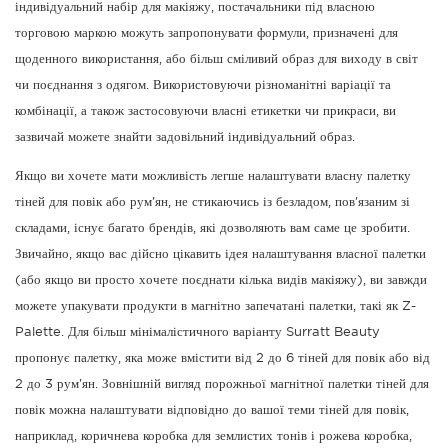
індивідуальний набір для макіяжу, постачальники під власною
торговою маркою можуть запропонувати формули, призначені для
щоденного використання, або більш сміливий образ для виходу в світ
чи поєднання з одягом. Використовуючи різноманітні варіації та
комбінації, а також застосовуючи власні етикетки чи прикраси, ви
зазвичай можете знайти задовільний індивідуальний образ.
Якщо ви хочете мати можливість легше налаштувати власну палетку
тіней для повік або рум'ян, не стикаючись із безладом, пов'язаним зі
складами, існує багато брендів, які дозволяють вам саме це зробити.
Звичайно, якщо вас дійсно цікавить ідея налаштування власної палетки
(або якщо ви просто хочете поєднати кілька видів макіяжу), ви завжди
можете упакувати продукти в магнітно запечатані палетки, такі як Z-
Palette. Для більш мінімалістичного варіанту Surratt Beauty
пропонує палетку, яка може вмістити від 2 до 6 тіней для повік або від
2 до 3 рум'ян. Зовнішній вигляд порожньої магнітної палетки тіней для
повік можна налаштувати відповідно до вашої теми тіней для повік,
наприклад, коричнева коробка для землистих тонів і рожева коробка,