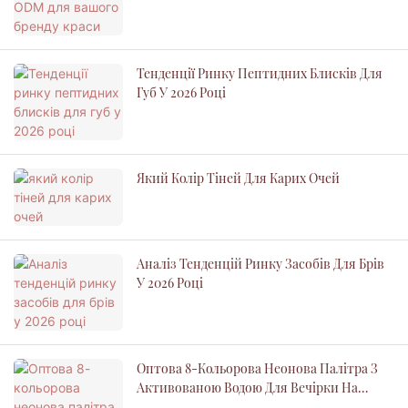
Тенденції Ринку Пептидних Блисків Для
Губ У 2026 Році
Який Колір Тіней Для Карих Очей
Аналіз Тенденцій Ринку Засобів Для Брів
У 2026 Році
Оптова 8-Кольорова Неонова Палітра З
Активованою Водою Для Вечірки На
Хелловін