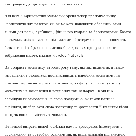
яка краще підходить для світліших відтінків.
Для всіх «Нарцисистів» культовий бренд тепер пропонує низку
налаштовуваних палеток, які ви можете наповнити обраними вами
тінями для повік, рум’янами, фінішною пудрою та бронзаторами. Багато
постачальників косметики під власними брендами навіть пропонують
безкоштовні зображення власних брендованих продуктів, як-от
зображення нижче, надане Nardos Naturals.
Ви обираєте косметику та кольорову гаму, які вас цікавлять, а також
інгредієнти з бібліотеки постачальника, а виробник косметики під
власною торговою маркою виготовить, розфасує та етикетує вашу
косметику на замовлення в потрібних вам кольорах. Перш ніж
розміщувати замовлення на свою продукцію, ви також повинні
вирішити, як зберігати свою косметику та доставляти її клієнтам після
того, як вони розмістять замовлення.
Початкові витрати нижчі, оскільки вам не доведеться інвестувати в
дослідження та розробки, оскільки ми, як ваша компанія під власною