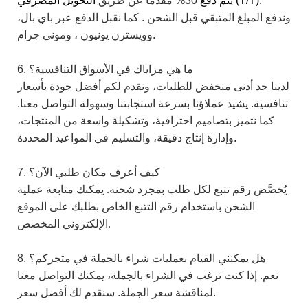
التحويل المصرفي (T/T).
يتم دفع
30%
مقدماً
عن طريق
وندفع المبلغ المتبقي قبل الشحن
.
كما نقبل الدفع عبر باي بال،
، وموني جرام.
وويسترن
يونيون
6. ما هي مزاياك في الأسواق التنافسية؟
لدينا حد أدنى منخفض للطلبات، ونقدم لكم أفضل جودة بأسعار
تنافسية. يشيد عملاؤنا بسرعة استجابتنا وسهولة التواصل معنا.
كما
نتميز بتصاميم احترافية، وتشكيلة واسعة من المنتجات،
وإدارة إنتاج دقيقة، والتسليم في المواعيد المحددة.
7. كيف أعرف مكان طلبي الآن؟
يُخصَّص رقم تتبع لكل طلب بمجرد شحنه. يمكنك متابعة عملية
الشحن باستخدام رقم التتبع الخاص بطلبك على الموقع
الإلكتروني المخصص.
8. هل يمكنني القيام بعمليات شراء بالجملة في متجركم؟
نعم. إذا كنت ترغب في الشراء بالجملة، يمكنك التواصل معنا
لمناقشة سعر الجملة. سنقدم لك أفضل سعر.