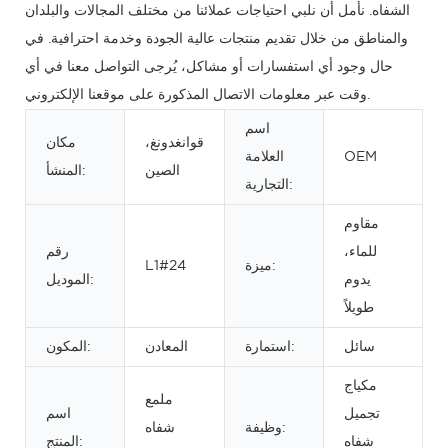
الشفاه. نأمل أن نلبي احتياجات عملائنا من مختلف المجالات والبلدان
والمناطق من خلال تقديم منتجات عالية الجودة وخدمة احترافية. في
حال وجود أي استفسارات أو مشاكل، يُرجى التواصل معنا في أي
وقت عبر معلومات الاتصال المذكورة على موقعنا الإلكتروني.
اسم
قوانغدونغ،
مكان
OEM
العلامة
الصين
المنشأ:
التجارية:
مقاوم
للماء،
رقم
ميزة:
L1#24
يدوم
الموديل:
طويلاً
سائل
استمارة:
المعادن
المكون:
مكياج
ملمع
تجميل
اسم
وظيفة:
شفاه
شفاه
المنتج: