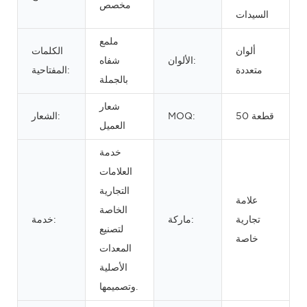
مخصص
السيدات
ملمع
ألوان
الكلمات
الألوان:
شفاه
متعددة
المفتاحية:
بالجملة
شعار
50 قطعة
MOQ:
الشعار:
العميل
خدمة
العلامات
التجارية
علامة
الخاصة
تجارية
ماركة:
خدمة:
لتصنيع
خاصة
المعدات
الأصلية
وتصميمها.