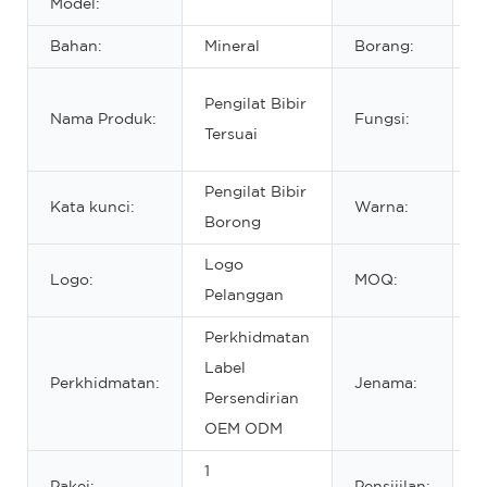
Model:
t
Bahan:
Mineral
Borang:
C
S
Pengilat Bibir
Nama Produk:
Fungsi:
K
Tersuai
B
Pengilat Bibir
P
Kata kunci:
Warna:
Borong
w
Logo
Logo:
MOQ:
5
Pelanggan
Perkhidmatan
Label
J
Perkhidmatan:
Jenama:
Persendirian
P
OEM ODM
1
Pakej:
Pensijilan:
M