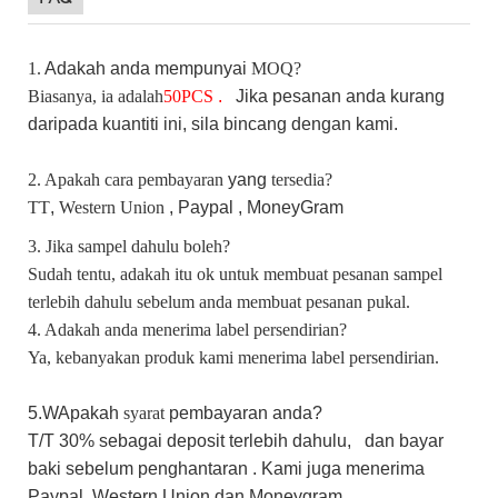
1.
Adakah
anda mempunyai
MOQ?
Biasanya, ia adalah
50
PCS
.
Jika
pesanan anda kurang
daripada kuantiti ini, sila bincang dengan kami.
2. Apakah cara pembayaran
yang
tersedia?
TT
,
Western Union
, Paypal ,
MoneyGram
3. Jika sampel dahulu boleh?
Sudah tentu, adakah itu ok untuk membuat pesanan sampel
terlebih dahulu sebelum anda membuat pesanan pukal.
4. Adakah anda menerima label persendirian?
Ya, kebanyakan produk kami menerima label persendirian.
5.W
Apakah
syarat
pembayaran anda?
T/T 30%
sebagai
deposit terlebih dahulu,
dan bayar
baki sebelum penghantaran
.
Kami
juga menerima
Paypal,
Western Union
dan Moneygram.