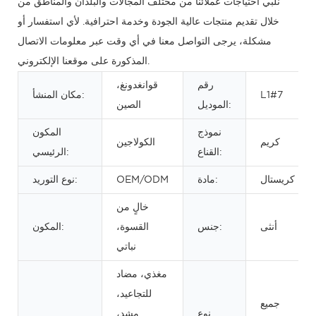
نلبي احتياجات عملائنا من مختلف المجالات والبلدان والمناطق من
خلال تقديم منتجات عالية الجودة وخدمة احترافية. لأي استفسار أو
مشكلة، يرجى التواصل معنا في أي وقت عبر معلومات الاتصال
المذكورة على موقعنا الإلكتروني.
رقم
قوانغدونغ،
L1#7
مكان المنشأ:
الموديل:
الصين
نموذج
المكون
كريم
الكولاجين
القناع:
الرئيسي:
كريستال
مادة:
OEM/ODM
نوع التوريد:
خالٍ من
أنثى
جنس:
القسوة،
المكون:
نباتي
مغذي، مضاد
للتجاعيد،
جميع
نوع
مشد،