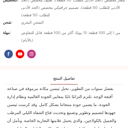
شعار مخصص (الحد الأدنى للطلب: 50 قطعة)، تغليف مخصص (الحد
التخصيص:
الأدنى للطلب: 50 قطعة)، تصميم جرافيكي مخصص (الحد الأدنى
للطلب: 50 قطعة)
الشحن البحري
شحن:
من 1 إلى 100 قطعة: 15 يومًا، أكثر من 100 قطعة: قابل للتفاوض
مهلة:
(بالأيام)
تفاصيل المنتج
بفضل سنوات من التطوير، تحتل ثينسن مكانة مرموقة في صناعة
أقنعة الوجه. نلتزم التزامًا تامًا بمعايير الجودة العالمية ونظام إدارة
الجودة، ما يضمن جودة منتجاتنا بشكل كامل. وقد كرست ثينسن
جهودها لتصميم وتطوير وتصنيع وتحديث قناع الشفاه الليلي المرطب
والجميل بالكولاجين، والذي يحمل علامتها التجارية الخاصة. ونأمل أن