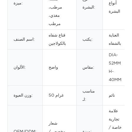
أنواع
ميزة:
البشرة:
مرطب،
البشرة
مغذي،
مرطب
العناية
قناع شفاه
يكتب:
اسم الصنف:
بالشفاه
بالكولاجين
DIA-
52MM
مقاس:
واضح
الألوان:
H-
40MM
مناسب
نائم
50 غرام
وزن العبوة:
لـ:
علامة
تجارية
شعار
خاصة /
ميزة:
مخصص /
OEM/ODM: