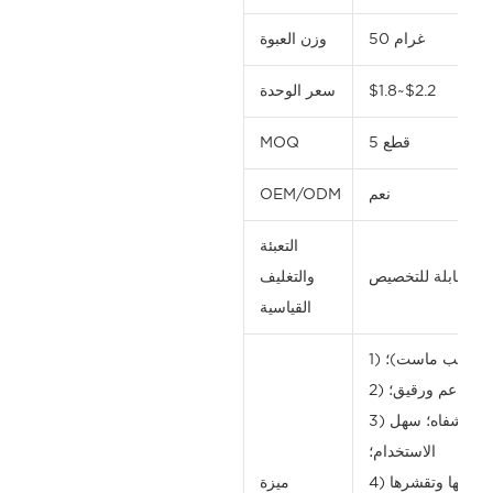
50 غرام
وزن العبوة
$1.8~$2.2
سعر الوحدة
5 قطع
MOQ
نعم
OEM/ODM
التعبئة
قي، قابلة للتخصيص
والتغليف
القياسية
لشفاه (ليب ماست)؛
يمي، ناعم ورقيق؛
3) يأتي مع فرشاة صغيرة للشفاه؛ سهل
الاستخدام؛
ميزة