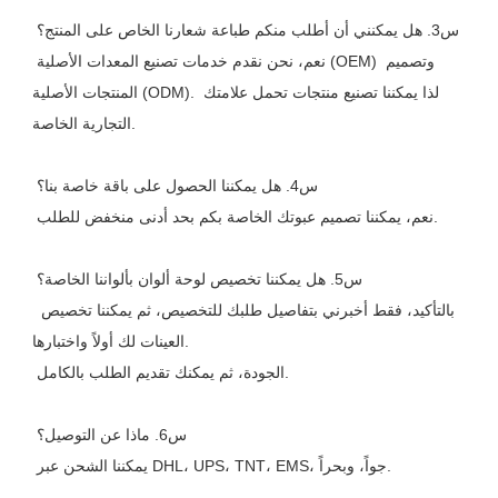
 س3. هل يمكنني أن أطلب منكم طباعة شعارنا الخاص على المنتج؟
 نعم، نحن نقدم خدمات تصنيع المعدات الأصلية (OEM) وتصميم 
المنتجات الأصلية (ODM). لذا يمكننا تصنيع منتجات تحمل علامتك 
التجارية الخاصة.
 س4. هل يمكننا الحصول على باقة خاصة بنا؟
 نعم، يمكننا تصميم عبوتك الخاصة بكم بحد أدنى منخفض للطلب.
 س5. هل يمكننا تخصيص لوحة ألوان بألواننا الخاصة؟
 بالتأكيد، فقط أخبرني بتفاصيل طلبك للتخصيص، ثم يمكننا تخصيص 
العينات لك أولاً واختبارها.
 الجودة، ثم يمكنك تقديم الطلب بالكامل.
 س6. ماذا عن التوصيل؟
 يمكننا الشحن عبر DHL، UPS، TNT، EMS، جواً، وبحراً.