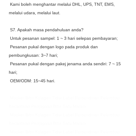
 Kami boleh menghantar melalui DHL, UPS, TNT, EMS, 
melalui udara, melalui laut.
 S7. Apakah masa pendahuluan anda?
 Untuk pesanan sampel: 1 ~ 3 hari selepas pembayaran;
 Pesanan pukal dengan logo pada produk dan 
pembungkusan: 3~7 hari;
 Pesanan pukal dengan pakej jenama anda sendiri: 7 ~ 15 
hari;
 OEM/ODM: 15~45 hari.
Masker Bibir Kolagen Tidur Label Persendirian Pelembap 
Kecantikan Penjagaan Bibir Satu Malam
Masker Bibir Kolagen Tidur Label Persendirian Pelembap 
Kecantikan Penjagaan Bibir Satu Malam
Masker Bibir Kolagen Tidur Label Persendirian Pelembap 