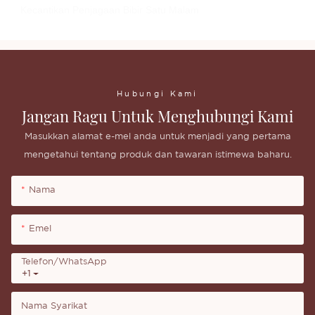
Kecantikan Penjagaan Bibir Satu Malam
Hubungi Kami
Jangan Ragu Untuk Menghubungi Kami
Masukkan alamat e-mel anda untuk menjadi yang pertama
mengetahui tentang produk dan tawaran istimewa baharu.
Nama
Emel
Telefon/whatsApp
+1
Nama Syarikat