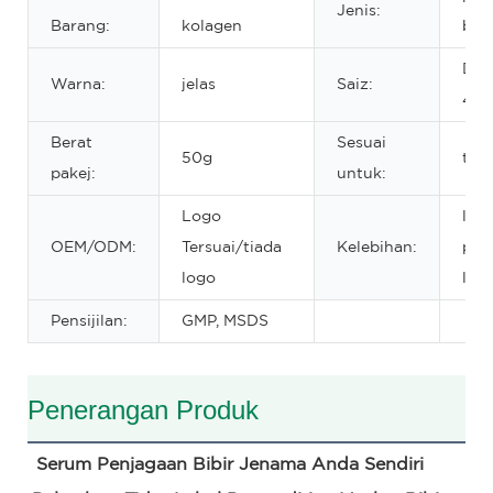
Jenis:
Barang:
kolagen
bibi
DIA
Warna:
jelas
Saiz:
40
Berat
Sesuai
50g
tidu
pakej:
untuk:
Logo
labe
OEM/ODM:
Tersuai/tiada
Kelebihan:
per
logo
labe
Pensijilan:
GMP, MSDS
Penerangan Produk
Serum Penjagaan Bibir Jenama Anda Sendiri 