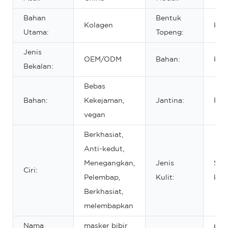
Bahan
Bentuk
Kolagen
Kri
Utama:
Topeng:
Jenis
OEM/ODM
Bahan:
Kris
Bekalan:
Bebas
Bahan:
Kekejaman,
Jantina:
Per
vegan
Berkhasiat,
Anti-kedut,
Menegangkan,
Jenis
Sem
Ciri:
Pelembap,
Kulit:
kuli
Berkhasiat,
melembapkan
Nama
masker bibir
pen