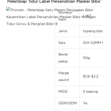
Pelembap Tidur Label Persendirian Masker Bibir
Nombor
L1#7
Item
Jenis
topeng bibir
Saiz
DIA-52MM H-4
Berat
50g
pakej
Harga
$1.8~$2.2
seunit
MOQ
5 keping
OEM/ODM
Ya