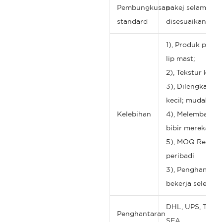
Pembungkusan
pakej selamat, k
standard
disesuaikan
1), Produk penja
lip mast;
2), Tekstur krim,
3), Dilengkapi d
kecil; mudah di
Kelebihan
4), Melembapka
bibir merekah d
5), MOQ Rendah
peribadi
3), Penghantaran
bekerja selepa
DHL, UPS, TNT, 
Penghantaran
SEA.