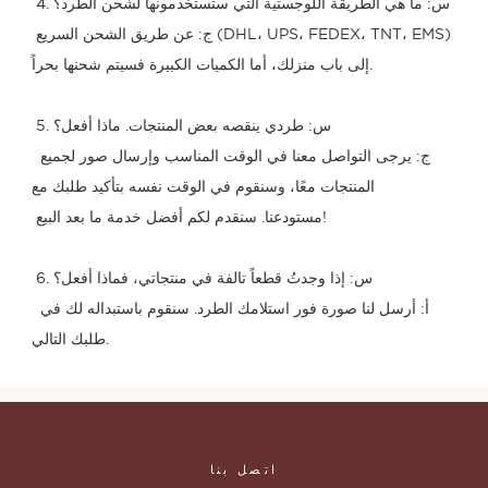
 4. س: ما هي الطريقة اللوجستية التي ستستخدمونها لشحن الطرد؟
 ج: عن طريق الشحن السريع (DHL، UPS، FEDEX، TNT، EMS) 
إلى باب منزلك، أما الكميات الكبيرة فسيتم شحنها بحراً.
 5. س: طردي ينقصه بعض المنتجات. ماذا أفعل؟
 ج: يرجى التواصل معنا في الوقت المناسب وإرسال صور لجميع 
المنتجات معًا، وسنقوم في الوقت نفسه بتأكيد طلبك مع
 مستودعنا. سنقدم لكم أفضل خدمة ما بعد البيع!
 6. س: إذا وجدتُ قطعاً تالفة في منتجاتي، فماذا أفعل؟
 أ: أرسل لنا صورة فور استلامك الطرد. سنقوم باستبداله لك في 
طلبك التالي.
اتصل بنا