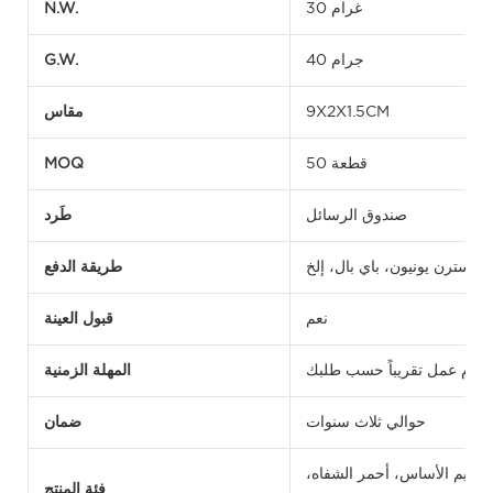
30 غرام
N.W.
40 جرام
G.W.
9X2X1.5CM
مقاس
50 قطعة
MOQ
صندوق الرسائل
طَرد
ويسترن يونيون، باي بال، إلخ
طريقة الدفع
نعم
قبول العينة
المهلة الزمنية
حوالي ثلاث سنوات
ضمان
 كريم الأساس، أحمر الشفاه،
فئة المنتج