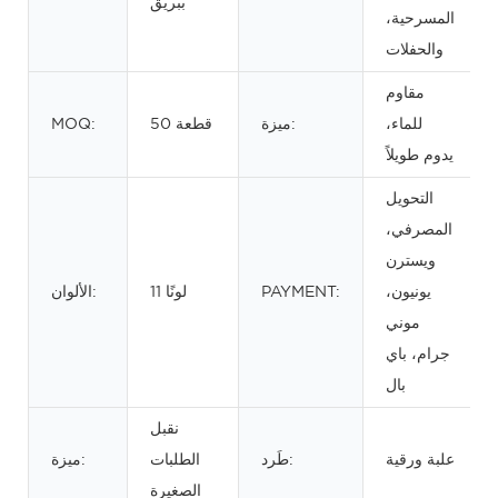
ببريق
المسرحية،
والحفلات
مقاوم
للماء،
ميزة:
50 قطعة
MOQ:
يدوم طويلاً
التحويل
المصرفي،
ويسترن
يونيون،
PAYMENT:
11 لونًا
الألوان:
موني
جرام، باي
بال
نقبل
علبة ورقية
طَرد:
الطلبات
ميزة:
الصغيرة