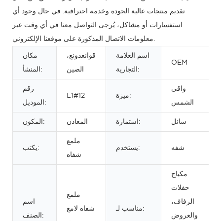
تقديم منتجات عالية الجودة وخدمة احترافية. في حال وجود أي
استفسارات أو مشاكل، يُرجى التواصل معنا في أي وقت عبر
معلومات الاتصال المذكورة على موقعنا الإلكتروني.
اسم العلامة
قوانغدونغ،
مكان
OEM
التجارية:
الصين
المنشأ:
واقي
رقم
ميزة:
L1#12
الشمس
الموديل:
سائل
استمارة:
المعادن
المكون:
ملمع
شفه
يستخدم:
يكتب:
شفاه
مكياج
حفلات
ملمع
الزفاف،
اسم
مناسب لـ:
شفاه لامع
والعروض
الصنف: