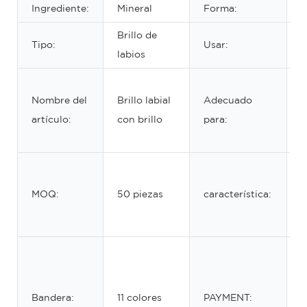
Ingrediente:
Mineral
Forma:
L
Brillo de
Tipo:
Usar:
L
labios
M
Nombre del
Brillo labial
Adecuado
p
artículo:
con brillo
para:
d
f
R
a
MOQ:
50 piezas
característica:
l
d
T
b
W
Bandera:
11 colores
PAYMENT: