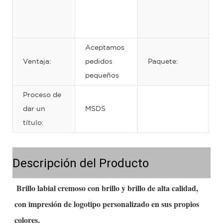
U
M
P
Aceptamos
Ventaja:
pedidos
Paquete:
C
pequeños
Proceso de
dar un
MSDS
título:
Descripción del Producto
Brillo labial cremoso con brillo y brillo de alta calidad, 
con impresión de logotipo personalizado en sus propios 
colores.