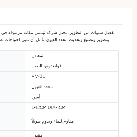
بفضل سنوات من التطوير، تحتل شركة ثينسن مكانة مرموقة في صناعة م
وتطوير وتصنيع وتحديث محدد العيون. نأمل أن نلبي احتياجات ع
المعادن
قوانغدونغ، الصين
VV-30
محدد العيون
أسود
L-12CM DIA-1CM
مقاوم للماء ويدوم طويلاً
مقبول