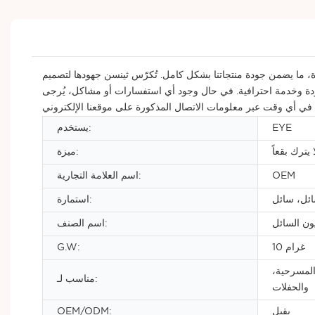
دة، ما يضمن جودة منتجاتنا بشكل كامل. تُكرّس ثينسن جهودها لتصميم
جودة وخدمة احترافية. في حال وجود أي استفسارات أو مشاكل، يُرجى
EYE
يستخدم:
 يترك بقعاً
ميزة:
OEM
اسم العلامة التجارية:
ئل، سائل
استمارة:
يون السائل
اسم الصنف:
10 غرام
G.W:
المسرحية،
مناسب لـ:
والحفلات
يقبل
OEM/ODM: