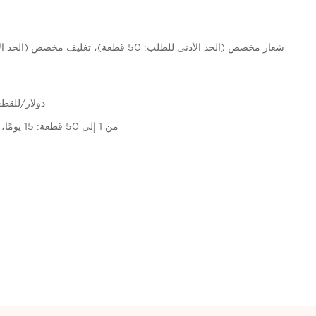
1.20 دولار/ل
من 1 إلى 50 قطعة: 15 يومًا، أكثر من 50 قطعة: قابل للتفاوض (بالأيام)