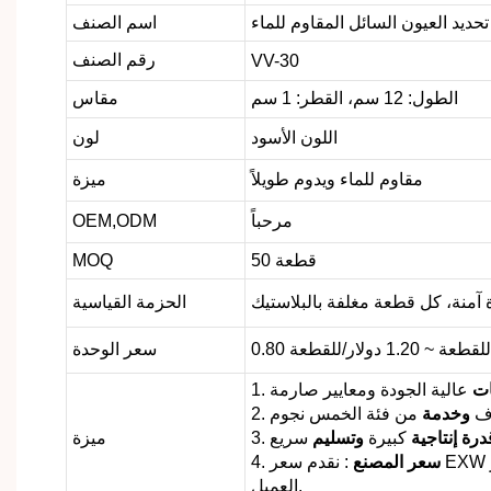
تحديد العيون السائل المقاوم للماء
اسم الصنف
رقم الصنف
VV-30
الطول: 12 سم، القطر: 1 سم
مقاس
اللون الأسود
لون
مقاوم للماء ويدوم طويلاً
ميزة
مرحباً
OEM,ODM
50 قطعة
MOQ
 آمنة، كل قطعة مغلفة بالبلاستيك
الحزمة القياسية
طعة ~ 1.20 دولار/للقطعة
سعر الوحدة
ات
عالية الجودة ومعايير صارمة
1.
ف
وخدمة
من فئة الخمس نجوم
درة إنتاجية
كبيرة
وتسليم
سريع
3.
ميزة
سعر المصنع
: نقدم سعر EXW وسعر FOB وسعر CIF، أو حسب متطلبات
4.
العميل.