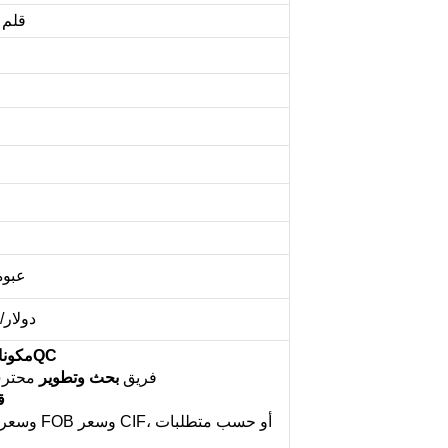
قلم 
عبوة
0.80 دولار/للق
QC
مكون
2. فريق
بحث وتطوير
محتر
ق