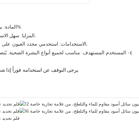
1: المادة: بوتيلين جليكول، جليسرين، إلخ. منتج جديد تمامًا بنسبة 100%.
سهل الاستخدام، يدوم طويلاً، مقاوم للماء، سهل الحمل، سهل الإزالة.
2: المزايا:
تكبير طبيعي للعينين.
3: الاستخدامات: استخدمي محدد العيون عل
٤- المستخدم المستهدف: مناسب لجميع أنواع البشرة الصحية. يُنصح به بشكل خاص لمن يرغبون في الحصول على بشرة جيدة
إذا شعرتِ بعدم الراحة في بشرتك. يُحفظ بعيداً عن متناول الأطفال.
يرجى التوقف عن استخدامه
فوراً