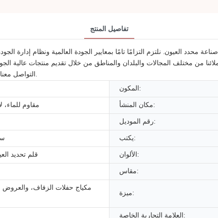
تفاصيل المنتج
حدد العيون. نلتزم التزامًا تامًا بمعايير الجودة العالمية ونظام إدارة الجو
ملائنا من مختلف المجالات والبلدان والمناطق من خلال تقديم منتجات عالية ال
التواصل معنا في أي وقت عبر معلومات الاتصال المذكورة على موقعنا الإلكتروني.
المكون:
مكان المنشأ:
مقاوم للماء، لا
رقم الموديل:
يكتب:
سا
الألوان:
قلم تحديد الع
مقاس:
مكياج حفلات الزفاف، والعروض 
ميزة:
العلامة التجارية الخاصة: