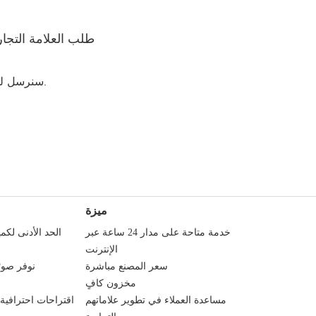
طلب العلامة التجا
3. سنرسل لك نموذجًا لشعارك على منتجنا وعلبته لتتمكن من معاينته.
ميزة
خدمة متاحة على مدار 24 ساعة عبر
الحد الأدنى لك
الإنترنت
سعر المصنع مباشرة
نوفر صورً
مخزون كافٍ
مساعدة العملاء في تطوير علاماتهم
اقتراحات احترافي