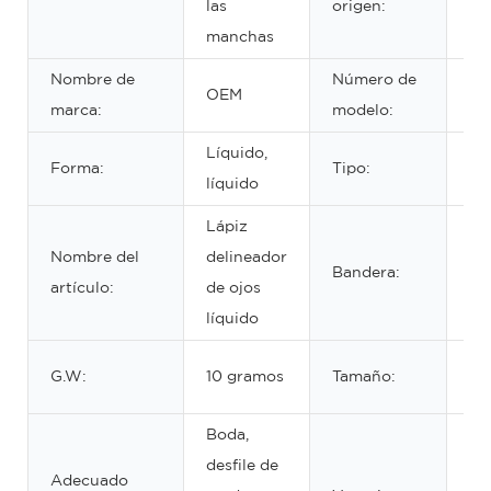
las
origen:
Ch
manchas
Nombre de
Número de
OEM
VV
marca:
modelo:
Líquido,
Lá
Forma:
Tipo:
líquido
oj
Lápiz
Nombre del
delineador
Bandera:
Ne
artículo:
de ojos
líquido
L-
G.W:
10 gramos
Tamaño:
1C
Boda,
Re
desfile de
Adecuado
al