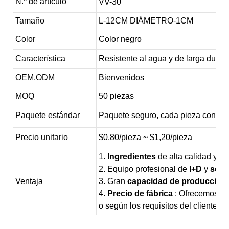
N.º de artículo
VV-30
Tamaño
L-12CM DIÁMETRO-1CM
Color
Color negro
Característica
Resistente al agua y de larga durac
OEM,ODM
Bienvenidos
MOQ
50 piezas
Paquete estándar
Paquete seguro, cada pieza con plá
Precio unitario
$0,80/pieza ~ $1,20/pieza
1.
Ingredientes
de alta calidad y est
2. Equipo profesional de
I+D
y
serv
Ventaja
3. Gran
capacidad de producción
4.
Precio de fábrica
: Ofrecemos pr
o según los requisitos del cliente.