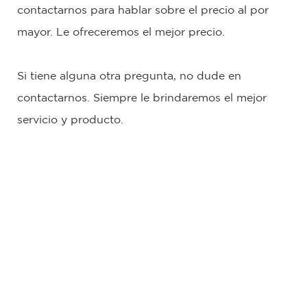
contactarnos para hablar sobre el precio al por
mayor. Le ofreceremos el mejor precio.
Si tiene alguna otra pregunta, no dude en
contactarnos. Siempre le brindaremos el mejor
servicio y producto.
Lápiz delineador de ojos líquido negro de marca privada,
resistente al agua y sin manchas
Lápiz delineador de ojos líquido negro de marca privada,
resistente al agua y sin manchas
Lápiz delineador de ojos líquido negro de marca privada,
resistente al agua y sin manchas