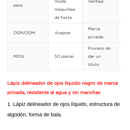
moda,
Ventaja:
para:
la
maquillaje
du
de fiesta.
Marca
OEM/ODM:
Aceptar
Ac
privada:
Proceso de
MOQ:
50 piezas
dar un
M
título:
Lápiz delineador de ojos líquido negro de marca
privada, resistente al agua y sin manchas
1. Lápiz delineador de ojos líquido, estructura de
algodón, forma de bala.