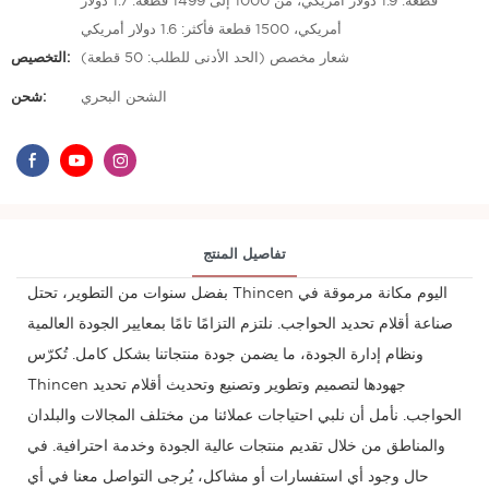
قطعة: 1.9 دولار أمريكي، من 1000 إلى 1499 قطعة: 1.7 دولار
أمريكي، 1500 قطعة فأكثر: 1.6 دولار أمريكي
شعار مخصص (الحد الأدنى للطلب: 50 قطعة)
التخصيص:
الشحن البحري
شحن:
تفاصيل المنتج
بفضل سنوات من التطوير، تحتل Thincen اليوم مكانة مرموقة في
صناعة أقلام تحديد الحواجب. نلتزم التزامًا تامًا بمعايير الجودة العالمية
ونظام إدارة الجودة، ما يضمن جودة منتجاتنا بشكل كامل. تُكرّس
Thincen جهودها لتصميم وتطوير وتصنيع وتحديث أقلام تحديد
الحواجب. نأمل أن نلبي احتياجات عملائنا من مختلف المجالات والبلدان
والمناطق من خلال تقديم منتجات عالية الجودة وخدمة احترافية. في
حال وجود أي استفسارات أو مشاكل، يُرجى التواصل معنا في أي