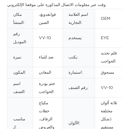
وقت عبر معلومات الاتصال المذكورة على موقعنا الإلكتروني.
اسم العلامة
قوانغدونغ،
مكان
OEM
التجارية:
الصين
المنشأ:
رقم
EYE
يستخدم:
VV-10
الموديل:
قلم تحديد
يكتب:
ضد للماء
ميزة:
الحواجب
مسحوق
استمارة:
المعادن
المكون:
ختم بودرة
اسم
VV-10
رقم الصنف:
الحواجب
الصنف:
ثلاثة ألوان
مكياج
مختلفة
حفلات
(شكل
الزفاف،
مناسب
الألوان:
مستقيم
والعروض
لـ: