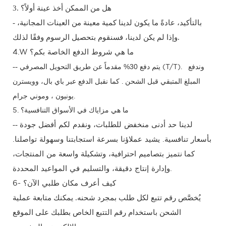
3. هل من الممكن أخذ عينة أولاً؟
- بالتأكيد، عادةً ما يكون لدينا كمية معينة من العينات المجانية،
وإذا لم يكن لدينا، فسنقوم بتحصيل الرسوم وفقًا لذلك.
هي
ما
شروط الدفع الخاصة بكم؟
4.W
وندفع
30%
مقدماً
--
التحويل المصرفي (T/T).
يتم دفع
عن طريق
المبلغ المتبقي قبل الشحن
.
كما نقبل الدفع عبر باي بال،
وويسترن
يونيون
، وموني جرام.
5. ما هي مزاياك في الأسواق التنافسية؟
--
لدينا حد أدنى منخفض للطلبات، ونقدم لكم أفضل جودة
بأسعار تنافسية. يشيد عملاؤنا بسرعة استجابتنا وسهولة تواصلنا.
كما
نتميز بتصاميم احترافية، وتشكيلة واسعة من المنتجات،
وإدارة إنتاج دقيقة، والتسليم في المواعيد المحددة.
6- كيف أعرف مكان طلبي الآن؟
يُخصَّص رقم تتبع لكل طلب بمجرد شحنه. يمكنك متابعة عملية
الشحن باستخدام رقم التتبع الخاص بطلبك على الموقع