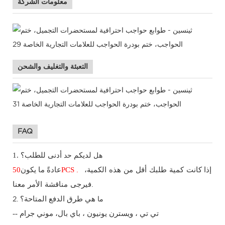
معلومات الشركة
التعبئة والتغليف والشحن
FAQ
للطلب؟
1.
لديكم
أدنى
هل
حد
PCS
عادةً ما يكون
50
إذا
كانت كمية طلبك أقل من هذه الكمية،
.
فيرجى مناقشة الأمر معنا.
طرق الدفع
المتاحة؟
هي
2. ما
-- تي تي
،
ويسترن يونيون
، باي بال،
موني جرام