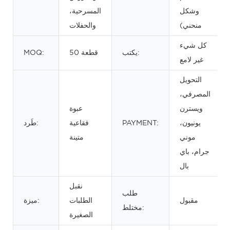
وشكل
المسرحية،
منحني)
والحفلات
كل شيء
يكتب:
50 قطعة
MOQ:
غير لامع
التحويل
المصرفي،
ويسترن
عبوة
يونيون،
PAYMENT:
فقاعية
طَرد:
موني
متينة
جرام، باي
بال
نقبل
طلب
مقبول
الطلبات
ميزة:
مختلط:
الصغيرة