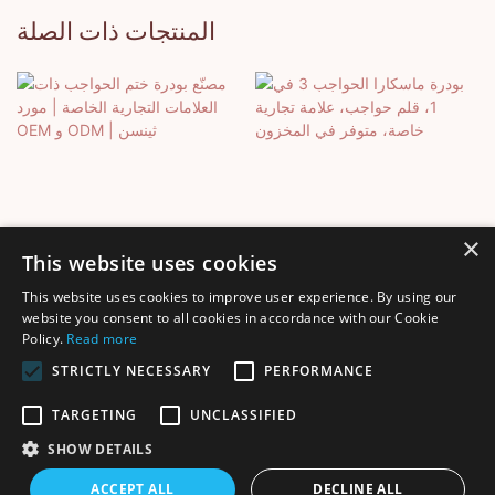
المنتجات ذات الصلة
×
This website uses cookies
This website uses cookies to improve user experience. By using our
بودرة ماسكارا الحواجب 3 في
مصنّع بودرة ختم الحواجب ذات
website you consent to all cookies in accordance with our Cookie
Policy.
Read more
1، قلم حواجب، علامة تجارية
العلامات التجارية الخاصة |
خاصة، متوفر في المخزون
مورد OEM و ODM | ثينسن
STRICTLY NECESSARY
PERFORMANCE
TARGETING
UNCLASSIFIED
SHOW DETAILS
جميع الحقوق محفوظة © 2025 لشركة Shenzhen Thincen Technology
ACCEPT ALL
DECLINE ALL
خريطة الموقع
Co., Ltd. - www.thincen.com |