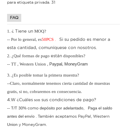
FAQ
1.
MOQ?
¿
Tiene un
-- Por lo general, es
50
PCS
.
Si
su pedido es menor a
esta cantidad, comuníquese con nosotros.
2. ¿Qué formas de pago
disponibles?
están
-- TT
,
Western Union
, Paypal,
MoneyGram
3. ¿Es posible tomar la primera muestra?
--Claro, normalmente tenemos cierta cantidad de muestras
gratis, si no, cobraremos en consecuencia.
son
4.W
¿Cuáles
sus condiciones de pago?
--
T/T 30%
depósito por adelantado,
Paga el saldo
como
antes del envío
.
También aceptamos PayPal,
Western
Union
y MoneyGram.