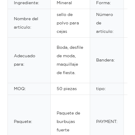
Ingrediente:
Mineral
Forma:
Po
sello de
Número
Nombre del
polvo para
de
VV
artículo:
cejas
artículo:
3 
Boda, desfile
di
Adecuado
de moda,
Bandera:
(f
para:
maquillaje
y 
de fiesta.
cu
MOQ:
50 piezas
tipo:
to
Tr
ba
Paquete de
We
Paquete:
burbujas
PAYMENT:
Un
fuerte
M