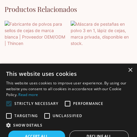
Productos Relacionados
×
This website uses cookies
This website uses cookies to improve user experience. By using our
Fabricante De Polvos Para
Máscara De Pestañas En
website you consent to all cookies in accordance with our Cookie
Policy.
Read more
Sellos De Cejas De Marca
Polvo 3 En 1, Lápiz De Cejas,
Blanca | Proveedor
Marca Privada, Disponible
STRICTLY NECESSARY
PERFORMANCE
OEM/ODM | Thincen
En Stock.
TARGETING
UNCLASSIFIED
SHOW DETAILS
Derechos de autor © 2025 Shenzhen Thincen Technology Co.,
ACCEPT ALL
DECLINE ALL
Ltd. - www.thincen.com |
Mapa del sitio