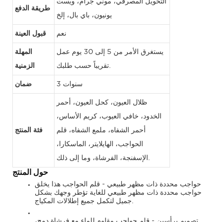
التحويل المصرفي، موني جرام، ويست
طريقة الدفع
يونيون، باي بال، إلخ
نعم
قبول العينة
يستغرق الأمر من 5 إلى 30 يوم عمل
المهلة
تقريباً حسب طلبك.
الزمنية
3 سنوات
ضمان
ظلال العيون، كحل العيون، أحمر
الخدود، خافي العيوب، كريم الأساس،
أحمر الشفاه، ملمع الشفاه، قلم
فئة المنتج
الحواجب، الهايلايتر، الماسكارا،
الإسفنجة، الفرشاة، وما إلى ذلك.
حول المنتج
حواجب محددة ذات مظهر طبيعي - قلم الحواجب هذا يخلق
حواجب محددة ذات مظهر طبيعي للغاية تؤطر وجهك بشكل
جميل لتكمل جميع إطلالات المكياج.
تصميم برأسين - قلم حواجب مقاوم للماء مع فرشاة دمج،