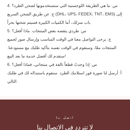
4. س: ما هي الطريقة اللوجستية التي ستستخدمونها لشحن الطرد؟
ج: عن طريق الشحن السريع (DHL، UPS، FEDEX، TNT، EMS) إلى
باب منزلك، أما الكميات الكبيرة فسيتم شحنها بحراً.
5. س: طردي ينقصه بعض المنتجات. ماذا أفعل؟
ج: يرجى التواصل معنا في الوقت المناسب وإرسال صور لجميع
المنتجات معًا، وسنقوم في الوقت نفسه بتأكيد طلبك مع مستودعنا.
سنقدم لك أفضل خدمة ما بعد البيع!
6. س: إذا وجدتُ قطعاً تالفة في منتجاتي، فماذا أفعل؟
أ: أرسل لنا صورة فور استلامك الطرد. سنقوم باستبداله لك في طلبك
التالي.
اتصل بنا
لا تتردد في الاتصال بنا