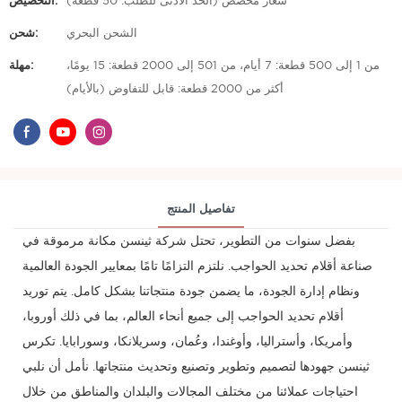
شعار مخصص (الحد الأدنى للطلب: 50 قطعة)
التخصيص:
الشحن البحري
شحن:
من 1 إلى 500 قطعة: 7 أيام، من 501 إلى 2000 قطعة: 15 يومًا،
مهلة:
أكثر من 2000 قطعة: قابل للتفاوض (بالأيام)
تفاصيل المنتج
بفضل سنوات من التطوير، تحتل شركة ثينسن مكانة مرموقة في
صناعة أقلام تحديد الحواجب. نلتزم التزامًا تامًا بمعايير الجودة العالمية
ونظام إدارة الجودة، ما يضمن جودة منتجاتنا بشكل كامل. يتم توريد
أقلام تحديد الحواجب إلى جميع أنحاء العالم، بما في ذلك أوروبا،
وأمريكا، وأستراليا، وأوغندا، وعُمان، وسريلانكا، وسورابايا. تكرس
ثينسن جهودها لتصميم وتطوير وتصنيع وتحديث منتجاتها. نأمل أن نلبي
احتياجات عملائنا من مختلف المجالات والبلدان والمناطق من خلال