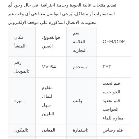
تقديم منتجات عالية الجودة وخدمة احترافية. في حال وجود أي
استفسارات أو مشاكل، يُرجى التواصل معنا في أي وقت عبر
معلومات الاتصال المذكورة على موقعنا الإلكتروني.
اسم
قوانغدونغ،
مكان
OEM/ODM
العلامة
الصين
المنشأ:
التجارية:
رقم
EYE
يستخدم:
VV-64
الموديل:
قلم تحديد
مقاوم
الحواجب،
للماء،
قلم تحديد
يكتب:
ميزة:
سهل
الحواجب
التلوين
مقاوم للماء
قلم رصاص
استمارة:
المعادن
المكون: