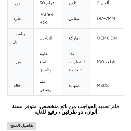
6 ألوان
لون:
30 غرام
وزن:
PAPER
DIA-7MM
مقاس:
طَرد:
BOX
مناسب
OEM.ODM
ماركة:
الحاجب
لـ:
عدد
مقاوم
100 قطعة
الشعارات
للماء
ميزة:
الخاصة:
والعرق
قلم
MSDS
شهادة:
حالة:
رصاص
الحواجب
من بائع متخصص، متوفر بستة
قلم تحديد
ألوان، ذو طرفين
، رفيع
للغاية
تفاصيل المنتج