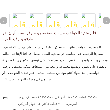
قلم تحديد الحواجب من بائع متخصص، متوفر بستة ألوان، ذو
طرفين، رفيع للغاية
قلم تحديد الحواجب فائق النحافة ذو الطرفين بستة ألوان من شركة ثينسن،
ومقرها الرئيسي في مقاطعة قوانغدونغ، الصين. بفضل قدراتنا الإنتاجية العالية
ومستوى التكنولوجيا التنافسي، تتمتع شركة شنتشن ثينسن للتكنولوجيا المحدودة
بالقدرة على تطوير وتصنيع مجموعة واسعة من المنتجات بشكل مستقل. نرحب
بتواصلكم معنا سواء كنتم مهتمين بمنتجنا الجديد - قلم تحديد الحواجب - أو
ترغبون في معرفة المزيد عن شركتنا.
٥٠-٤٩٩ قطعة: ١٫٦ دولار أمريكي، ٥٠٠-١٩٩٩ قطعة: ١٫٤ دولار
سعر:
أمريكي، ٢٠٠٠ قطعة فأكثر: ١٫٢ دولار أمريكي