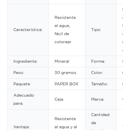
Láp
Resistente
ceja
al agua,
Láp
Característica:
Tipo:
fácil de
cej
colorear
res
al 
Ingrediente:
Mineral
Forma:
Láp
Peso:
30 gramos
Color:
6 c
Paquete:
PAPER BOX
Tamaño:
DIA
Adecuado
Ceja
Marca:
OE
para:
Cantidad
Resistente
de
Ventaja:
al agua y al
100