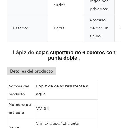
logotipos
sudor
privados:
Proceso
Estado:
Lápiz
de dar un
MS
título:
cejas
superfino de 6 colores con
Lápiz de
punta doble
.
Detalles del producto
Lápiz de cejas resistente al
Nombre del
agua
producto
Número de
VV-64
artículo
Sin logotipo/Etiqueta
Marca