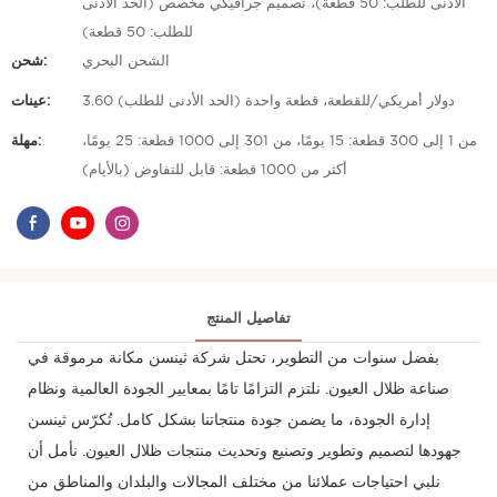
الأدنى للطلب: 50 قطعة)، تصميم جرافيكي مخصص (الحد الأدنى
للطلب: 50 قطعة)
الشحن البحري
شحن:
3.60 دولار أمريكي/للقطعة، قطعة واحدة (الحد الأدنى للطلب)
عينات:
من 1 إلى 300 قطعة: 15 يومًا، من 301 إلى 1000 قطعة: 25 يومًا،
مهلة:
أكثر من 1000 قطعة: قابل للتفاوض (بالأيام)
تفاصيل المنتج
بفضل سنوات من التطوير، تحتل شركة ثينسن مكانة مرموقة في
صناعة ظلال العيون. نلتزم التزامًا تامًا بمعايير الجودة العالمية ونظام
إدارة الجودة، ما يضمن جودة منتجاتنا بشكل كامل. تُكرّس ثينسن
جهودها لتصميم وتطوير وتصنيع وتحديث منتجات ظلال العيون. نأمل أن
نلبي احتياجات عملائنا من مختلف المجالات والبلدان والمناطق من