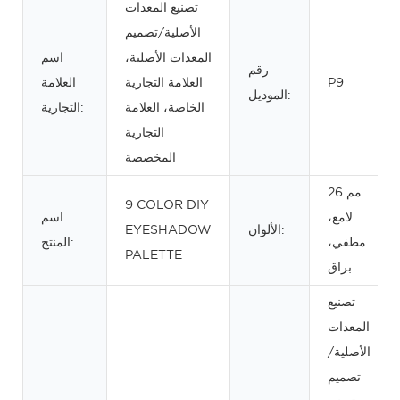
تصنيع المعدات
الأصلية/تصميم
المعدات الأصلية،
اسم
رقم
P9
العلامة التجارية
العلامة
الموديل:
الخاصة، العلامة
التجارية:
التجارية
المخصصة
26 مم
9 COLOR DIY
لامع،
اسم
الألوان:
EYESHADOW
مطفي،
المنتج:
PALETTE
براق
تصنيع
المعدات
الأصلية/
تصميم