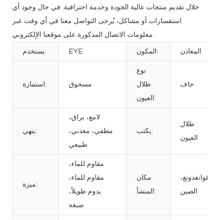
خلال تقديم منتجات عالية الجودة وخدمة احترافية. في حال وجود أي
استفسارات أو مشاكل، يُرجى التواصل معنا في أي وقت عبر
معلومات الاتصال المذكورة على موقعنا الإلكتروني.
المعادن
المكون:
EYE
يستخدم:
نوع
جاف
ظلال
مسحوق
استمارة:
العيون:
لامع، براق،
ظلال
يكتب:
مطفي، معدني،
ينهي:
العيون
طبيعي
مقاوم للماء،
قوانغدونغ،
مكان
مقاوم للماء،
ميزة:
الصين
المنشأ:
يدوم طويلاً،
صبغة