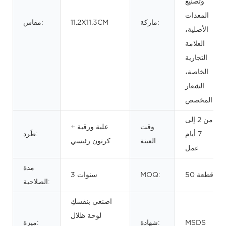
وتصنيع
المعدات
ماركة:
11.2X11.3CM
مقاس:
الأصلية،
العلامة
التجارية
الخاصة،
الشعار
المخصص
من 2 إلى
وقت
علبة ورقية +
7 أيام
طَرد:
العينة:
كرتون رئيسي
عمل
مدة
50 قطعة
MOQ:
3 سنوات
الصلاحية:
اصنعي بنفسكِ
لوحة ظلال
MSDS
شهادة:
ميزة: