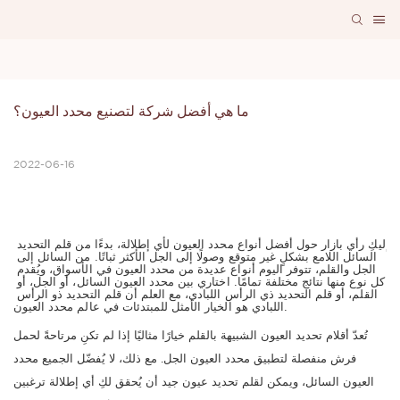
ما هي أفضل شركة لتصنيع محدد العيون؟
2022-06-16
إليكِ رأي بازار حول أفضل أنواع محدد العيون لأي إطلالة، بدءًا من قلم التحديد 
السائل اللامع بشكلٍ غير متوقع وصولًا إلى الجل الأكثر ثباتًا. من السائل إلى 
الجل والقلم، تتوفر اليوم أنواع عديدة من محدد العيون في الأسواق، ويُقدم 
كل نوع منها نتائج مختلفة تمامًا. اختاري بين محدد العيون السائل، أو الجل، أو 
القلم، أو قلم التحديد ذي الرأس اللبادي، مع العلم أن قلم التحديد ذو الرأس 
اللبادي هو الخيار الأمثل للمبتدئات في عالم محدد العيون.
تُعدّ أقلام تحديد العيون الشبيهة بالقلم خيارًا مثاليًا إذا لم تكنِ مرتاحةً لحمل
فرش منفصلة لتطبيق محدد العيون الجل. مع ذلك، لا يُفضّل الجميع محدد
العيون السائل، ويمكن لقلم تحديد عيون جيد أن يُحقق لكِ أي إطلالة ترغبين