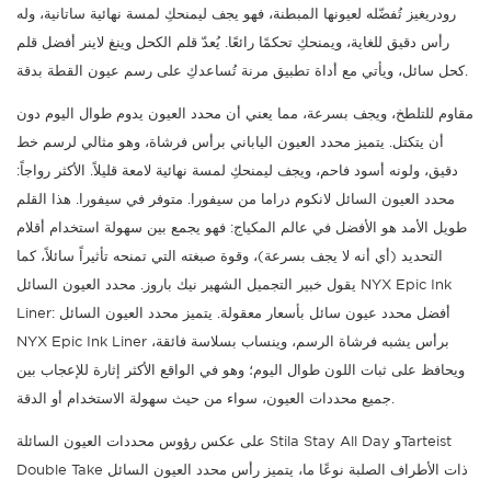
رودريغيز تُفضّله لعيونها المبطنة، فهو يجف ليمنحكِ لمسة نهائية ساتانية، وله
رأس دقيق للغاية، ويمنحكِ تحكمًا رائعًا. يُعدّ قلم الكحل وينغ لاينر أفضل قلم
كحل سائل، ويأتي مع أداة تطبيق مرنة تُساعدكِ على رسم عيون القطة بدقة.
مقاوم للتلطخ، ويجف بسرعة، مما يعني أن محدد العيون يدوم طوال اليوم دون
أن يتكتل. يتميز محدد العيون الياباني برأس فرشاة، وهو مثالي لرسم خط
دقيق، ولونه أسود فاحم، ويجف ليمنحكِ لمسة نهائية لامعة قليلاً. الأكثر رواجاً:
محدد العيون السائل لانكوم دراما من سيفورا. متوفر في سيفورا. هذا القلم
طويل الأمد هو الأفضل في عالم المكياج: فهو يجمع بين سهولة استخدام أقلام
التحديد (أي أنه لا يجف بسرعة)، وقوة صبغته التي تمنحه تأثيراً سائلاً، كما
يقول خبير التجميل الشهير نيك باروز. محدد العيون السائل NYX Epic Ink
Liner: أفضل محدد عيون سائل بأسعار معقولة. يتميز محدد العيون السائل
NYX Epic Ink Liner برأس يشبه فرشاة الرسم، وينساب بسلاسة فائقة،
ويحافظ على ثبات اللون طوال اليوم؛ وهو في الواقع الأكثر إثارة للإعجاب بين
جميع محددات العيون، سواء من حيث سهولة الاستخدام أو الدقة.
على عكس رؤوس محددات العيون السائلة Stila Stay All Day وTarteist
Double Take ذات الأطراف الصلبة نوعًا ما، يتميز رأس محدد العيون السائل