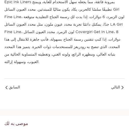
Epic Ink Liners بمرونة فائقة، مما يجعله سهل الاستخدام للغاية، ويمنح
تطبيقًا سلسًا كالحرير، يكاد يكون مثاليًا للمبتدئين. محدد العيون السائل Girl
Fine Line، لون الزمرد، 6 دولارات. إذا بدت لكِ رسمة الجناح التقليدية متوقعة
جدًا، يمكنكِ دائمًا تجربة محدد عيون ملون، مثل محدد العيون السائل LA Girl
Fine Line، لون الزمرد. محدد العيون السائل Covergirl Get In Line، 8
دولارات. إذا كنتِ تتقنين رسمة الجناح بسهولة، فأنتِ جاهزة للانتقال إلى هذا
المحدد، الذي تنصح به رودريغز للمستخدمات ذوات الخبرة. يتميز هذا المحدد
بثباته العالي، ومظهره الرائع، ولونه الغني، وتغطيته المتساوية الخالية من
العيوب، وسهولة إزالته.
التالي
السابق
موصى به لك