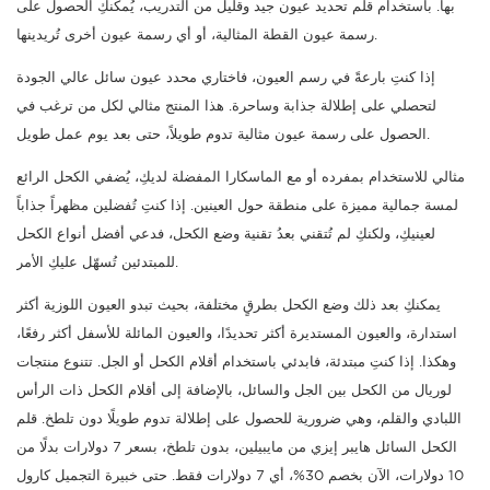
بها. باستخدام قلم تحديد عيون جيد وقليل من التدريب، يُمكنكِ الحصول على
رسمة عيون القطة المثالية، أو أي رسمة عيون أخرى تُريدينها.
إذا كنتِ بارعةً في رسم العيون، فاختاري محدد عيون سائل عالي الجودة
لتحصلي على إطلالة جذابة وساحرة. هذا المنتج مثالي لكل من ترغب في
الحصول على رسمة عيون مثالية تدوم طويلاً، حتى بعد يوم عمل طويل.
مثالي للاستخدام بمفرده أو مع الماسكارا المفضلة لديكِ، يُضفي الكحل الرائع
لمسة جمالية مميزة على منطقة حول العينين. إذا كنتِ تُفضلين مظهراً جذاباً
لعينيكِ، ولكنكِ لم تُتقني بعدُ تقنية وضع الكحل، فدعي أفضل أنواع الكحل
للمبتدئين تُسهّل عليكِ الأمر.
يمكنكِ بعد ذلك وضع الكحل بطرقٍ مختلفة، بحيث تبدو العيون اللوزية أكثر
استدارة، والعيون المستديرة أكثر تحديدًا، والعيون المائلة للأسفل أكثر رفعًا،
وهكذا. إذا كنتِ مبتدئة، فابدئي باستخدام أقلام الكحل أو الجل. تتنوع منتجات
لوريال من الكحل بين الجل والسائل، بالإضافة إلى أقلام الكحل ذات الرأس
اللبادي والقلم، وهي ضرورية للحصول على إطلالة تدوم طويلًا دون تلطخ. قلم
الكحل السائل هايبر إيزي من مايبيلين، بدون تلطخ، بسعر 7 دولارات بدلًا من
10 دولارات، الآن بخصم 30%، أي 7 دولارات فقط. حتى خبيرة التجميل كارول