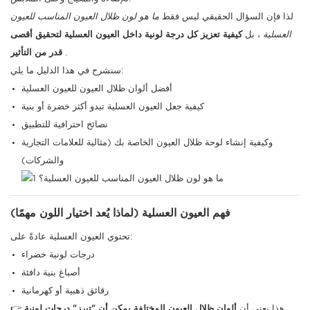
لذا فإن السؤال الحقيقي ليس فقط
ما هو لون ظلال العيون المناسب للعيون
العسلية
، بل
كيفية تعزيز كل درجة لونية داخل العيون العسلية لتحقيق أقصى
.
قدر من التأثير
سنشرح في هذا الدليل ما يلي:
أفضل ألوان ظلال العيون للعيون العسلية
كيفية جعل العيون العسلية تبدو أكثر خضرة أو بنية
نصائح احترافية للتطبيق
وكيفية إنشاء لوحة ظلال العيون الخاصة بك (مثالية للعلامات التجارية
والشركات)
فهم العيون العسلية (لماذا يُعد اختيار اللون مهمًا)
تحتوي العيون العسلية عادةً على:
درجات لونية خضراء
أصباغ بنية دافئة
رقائق ذهبية أو كهرمانية
👉 هذا يعني أن
ألوان ظلال العيون المختلفة يمكن أن "تبرز" درجات لونية