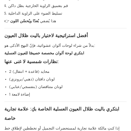
قم بتغميق الزاوية الخارجية بظل داكن
تسليط الضوء على الزاوية الداخلية
👉 هذا يُضفي
بُعدًا ويُحسّن اللون
أفضل استراتيجية لاختيار باليت ظلال العيون
بدلاً من شراء لوحات ألوان عشوائية، فإنّ النهج الأذكى هو:
ابتكري لوحة ألوان مخصصة خصيصًا للعيون العسلية
نظارات شمسية لا غنى عنها:
2 محايد (قاعدة + انتقال)
لونان دافئان (ذهبي/برونزي)
لونان متناقضان (بنفسجي/عنابي)
1 إضاءة لامعة
ابتكري باليت ظلال العيون العسلية الخاصة بكِ: علامة تجارية
خاصة
إذا كنتِ مالكة علامة تجارية لمستحضرات التجميل أو تخططين لإطلاق خط