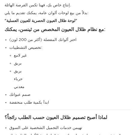
إنتاج خاص بكِ، فهنا تكمن الفرصة الهائلة.
بدلاً من بيع لوحات ألوان عامة، يمكنك تقديم ما يلي:
"لوحة ظلال العيون الحصرية للعيون العسلية"
مع نظام ظلال العيون المخصص من ثينسن، يمكنك:
اختر ألوانك المفضلة (أكثر من 200 لون)
تخصيص التشطيبات:
غير لامع
بريق
بريق
حرباء
معدني
صمم عبواتك
ابدأ بكمية طلب منخفضة
لماذا أصبح تصميم ظلال العيون حسب الطلب رائجاً؟
تهيمن خدمات التجميل الشخصية على السوق