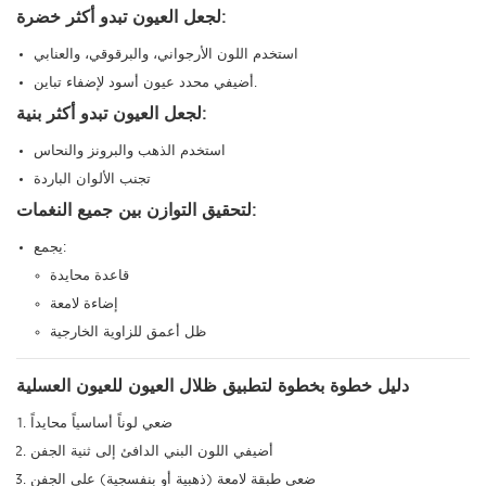
لجعل العيون تبدو أكثر خضرة:
استخدم اللون الأرجواني، والبرقوقي، والعنابي
أضيفي محدد عيون أسود لإضفاء تباين.
لجعل العيون تبدو أكثر بنية:
استخدم الذهب والبرونز والنحاس
تجنب الألوان الباردة
لتحقيق التوازن بين جميع النغمات:
يجمع:
قاعدة محايدة
إضاءة لامعة
ظل أعمق للزاوية الخارجية
دليل خطوة بخطوة لتطبيق ظلال العيون للعيون العسلية
ضعي لوناً أساسياً محايداً
أضيفي اللون البني الدافئ إلى ثنية الجفن
ضعي طبقة لامعة (ذهبية أو بنفسجية) على الجفن