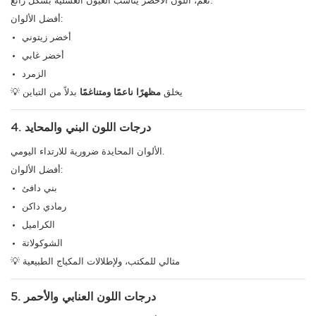
نعم، اللون الأخضر يناسب العيون العسلية بشكل رائع.
أفضل الألوان:
أخضر زيتوني
أخضر غابي
الزمرد
💡 يخلق
مظهرًا ناعمًا ومتناغمًا
بدلاً من التباين
4. درجات اللون البني والمحايد
الألوان المحايدة ضرورية للارتداء اليومي.
أفضل الألوان:
بني دافئ
رمادي داكن
الكراميل
الشوكولاتة
💡 مثالي للمكتب، ولإطلالات المكياج الطبيعية
5. درجات اللون العنابي والأحمر