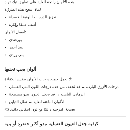
تطبيق تيك توك.
هذه الألوان رائجة للغاية على
لماذا تنجح هذه الطرق؟
تعزيز الدرجات اللونية الخضراء
أضف عمقًا وإثارة
أفضل الألوان:
بورغندي
نبيذ أحمر
بني وردي
ألوان يجب تجنبها
لا تعمل جميع درجات الألوان بنفس الكفاءة:
درجات الأزرق الباردة ← قد تُخفف من حدة درجات اللون البني العسلي
الرمادي الباهت → قد يجعل العيون تبدو مسطحة
الألوان الباهتة للغاية ← تقلل التباين
👈 نصيحة: امزجيه دائمًا مع لون انتقالي دافئ
كيفية جعل العيون العسلية تبدو أكثر خضرة أو بنية