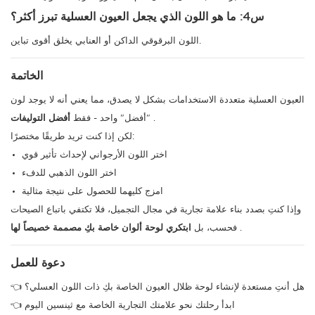
س4: ما هو اللون الذي يجعل العيون العسلية تبرز أكثر؟
اللون البرقوقي الداكن أو العنابي يخلق أقوى تباين.
الخاتمة
العيون العسلية متعددة الاستخدامات بشكل لا يصدق، مما يعني أنه لا يوجد لون
.
"أفضل" واحد - فقط
أفضل التوليفات
لكن إذا كنت تريد طريقًا مختصرًا:
اختر اللون الأرجواني لإحداث تأثير قوي
اختر اللون الذهبي للدفء
امزج كليهما للحصول على نتيجة مثالية
وإذا كنتِ بصدد بناء علامة تجارية في مجال التجميل، فلا تكتفي باتباع الصيحات
.
فحسب، بل
ابتكري لوحة ألوان خاصة بكِ مصممة خصيصاً لها
دعوة للعمل
👈 هل أنتِ مستعدة لإنشاء لوحة ظلال العيون الخاصة بكِ ذات اللون العسلي؟
👈 ابدأ رحلتك نحو علامتك التجارية الخاصة مع ثينسين اليوم