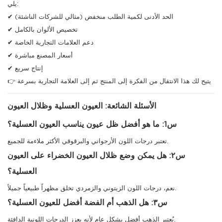
يلي:
✔ الحد الأدنى لكمية الطلب منخفض (مثالي للشركات الناشئة)
✔ تخصيص الألوان بالكامل
✔ دعم العلامات التجارية الخاصة
✔ أسعار المصنع مباشرة
✔ إنتاج سريع
👉 يتيح لك هذا الانتقال من الفكرة إلى المنتج ثم إلى العلامة التجارية بسرعة
الأسئلة الشائعة: العيون العسلية وظلال العيون
س1: ما هو أفضل ظل عيون يناسب العيون العسلية؟
تعتبر درجات اللون الأرجواني والبرقوقي الأكثر ملاءمة للجميع.
س٢: هل يمكن وضع ظلال العيون الخضراء على العيون
العسلية؟
نعم، درجات اللون الزيتوني والزمردي تخلق مظهراً طبيعياً جميلاً.
س٣: هل الذهب أم الفضة أفضل للعيون العسلية؟
يُعتبر الذهب أفضل بشكل عام لأنه يعزز الدرجات اللونية الدافئة.