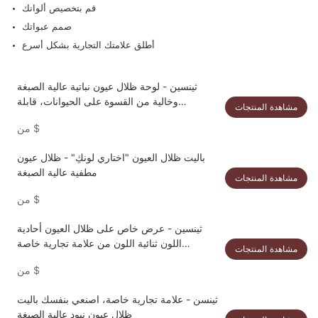
قم بتخصيص ألوانك
صمم عبواتك
أطلق علامتك التجارية بشكل أسرع
ثينسين - لوحة ظلال عيون نباتية عالية الصبغة
وخالية من القسوة على الحيوانات، قابلة
مشاهدة المنتجات
للتخصيص بشعارك الخاص
$
من
باليت ظلال العيون "اختاري لونكِ" - ظلال عيون
مطفية عالية الصبغة
مشاهدة المنتجات
$
من
ثينسين - عرض خاص على ظلال العيون أحادية
اللون ثنائية اللون من علامة تجارية خاصة
مشاهدة المنتجات
لمستحضرات تجميل العيون
$
من
ثينسن - علامة تجارية خاصة، اصنعي بنفسك باليت
ظلال عيون نيود عالية الصبغة