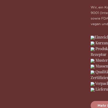
Wir, ein 
9001 (Int
sowie FDA 
vegan und 
Einreic
Kurzan
Produk
Rezeptur
Muster
Massen
Qualit
Zertifizi
Verpac
Liefer
Mehr 