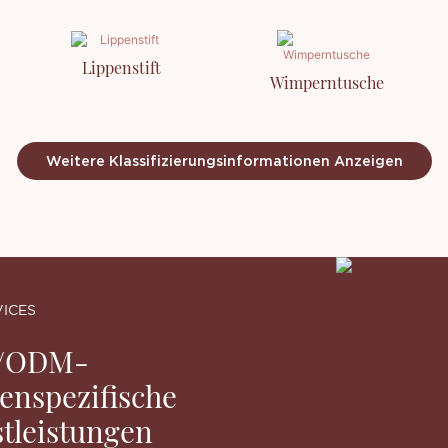
Lippenstift
Wimperntusche
Weitere Klassifizierungsinformationen Anzeigen
VICES
/ODM-
enspezifische
tleistungen