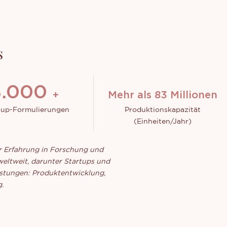
s
0
.00
0
+
Mehr als
99
Millionen
up-Formulierungen
Produktionskapazität
(Einheiten/Jahr)
er Erfahrung in Forschung und
eltweit, darunter Startups und
istungen: Produktentwicklung,
.