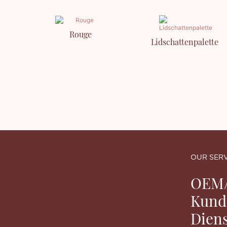
Rouge
Lidschattenpalette
OUR SER
OEM
Kund
Diens