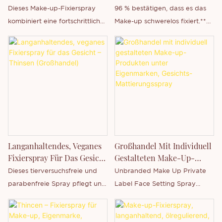
Up-Fixierspray –
Wasserfestem Make-Up-
Dieses Make-up-Fixierspray
96 % bestätigen, dass es das
Wasserfest,
Fixierspray
kombiniert eine fortschrittliche
Make-up schwerelos fixiert.**
Feuchtigkeitsspendend &
Filmbildungstechnologie mit
Hält das Make-up bis zu 16
Eigenmarkenprodukt
leichter Feuchtigkeitszufuhr
Stunden lang an Ort und
und sorgt so für ein
Stelle.* Mit Flawless Film
weichzeichnendes, taufrisches
Formers + Aloe Vera.
Finish, das bis zu 16 Stunden
Feuchtigkeitsspendende,
anhält.
wasserfeste Formel. Zarter,
belebender, frischer und
blumiger Duft.
Langanhaltendes, Veganes
Großhandel Mit Individuell
Fixierspray Für Das Gesicht
Gestalteten Make-Up-
– Thinsen (Großhandel)
Produkten Unter
Dieses tierversuchsfreie und
Unbranded Make Up Private
Eigenmarken, Gesichts-
parabenfreie Spray pflegt und
Label Face Setting Spray
Mattierungsspray
hydratisiert Ihre Haut mit
Matte ist ein Produkt von
natürlichen Inhaltsstoffen. Es
Thincen Main in Guangdong,